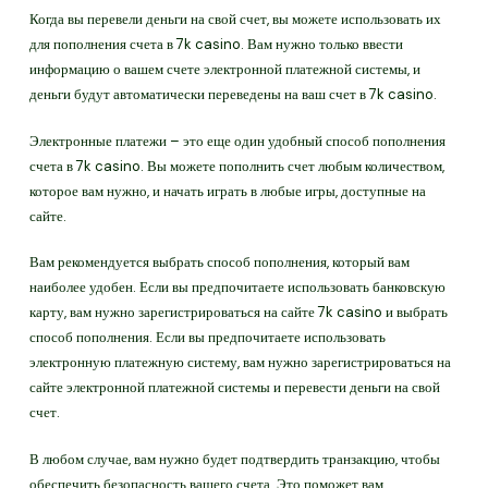
Когда вы перевели деньги на свой счет, вы можете использовать их
для пополнения счета в 7k casino. Вам нужно только ввести
информацию о вашем счете электронной платежной системы, и
деньги будут автоматически переведены на ваш счет в 7k casino.
Электронные платежи – это еще один удобный способ пополнения
счета в 7k casino. Вы можете пополнить счет любым количеством,
которое вам нужно, и начать играть в любые игры, доступные на
сайте.
Вам рекомендуется выбрать способ пополнения, который вам
наиболее удобен. Если вы предпочитаете использовать банковскую
карту, вам нужно зарегистрироваться на сайте 7k casino и выбрать
способ пополнения. Если вы предпочитаете использовать
электронную платежную систему, вам нужно зарегистрироваться на
сайте электронной платежной системы и перевести деньги на свой
счет.
В любом случае, вам нужно будет подтвердить транзакцию, чтобы
обеспечить безопасность вашего счета. Это поможет вам