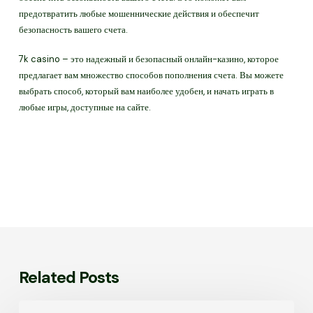
предотвратить любые мошеннические действия и обеспечит
безопасность вашего счета.
7k casino – это надежный и безопасный онлайн-казино, которое
предлагает вам множество способов пополнения счета. Вы можете
выбрать способ, который вам наиболее удобен, и начать играть в
любые игры, доступные на сайте.
Related Posts
kek