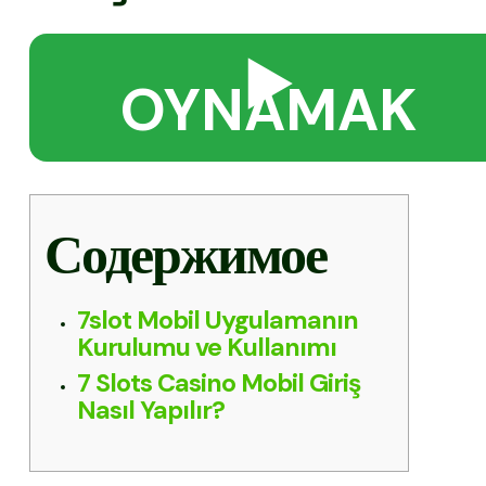
▶️
OYNAMAK
Содержимое
7slot Mobil Uygulamanın
Kurulumu ve Kullanımı
7 Slots Casino Mobil Giriş
Nasıl Yapılır?