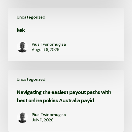
kek
Uncategorized
kek
Pius Twinomugisa
August 8, 2026
Navigating
Uncategorized
the
easiest
Navigating the easiest payout paths with
payout
best online pokies Australia payid
paths
with
best
Pius Twinomugisa
July 11, 2026
online
pokies