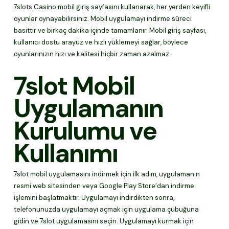
7slots Casino mobil giriş sayfasını kullanarak, her yerden keyifli
oyunlar oynayabilirsiniz. Mobil uygulamayı indirme süreci
basittir ve birkaç dakika içinde tamamlanır. Mobil giriş sayfası,
kullanıcı dostu arayüz ve hızlı yüklemeyi sağlar, böylece
oyunlarınızın hızı ve kalitesi hiçbir zaman azalmaz.
7slot Mobil
Uygulamanın
Kurulumu ve
Kullanımı
7slot mobil uygulamasını indirmek için ilk adım, uygulamanın
resmi web sitesinden veya Google Play Store’dan indirme
işlemini başlatmaktır. Uygulamayı indirdikten sonra,
telefonunuzda uygulamayı açmak için uygulama çubuğuna
gidin ve 7slot uygulamasını seçin. Uygulamayı kurmak için