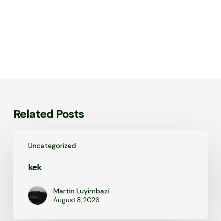
Related Posts
kek
Uncategorized
kek
Martin Luyimbazi
August 8, 2026