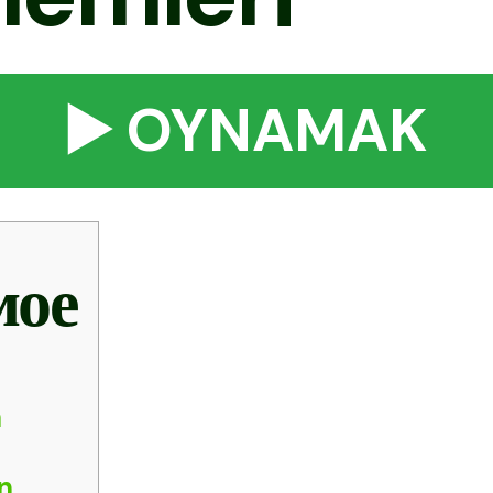
▶️ OYNAMAK
мое
a
in