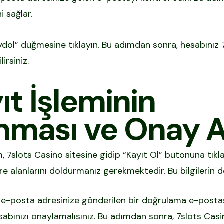
i sağlar.
ol” düğmesine tıklayın. Bu adımdan sonra, hesabınız 7
irsiniz.
ıt İşleminin
ması ve Onay A
ım, 7slots Casino sitesine gidip “Kayıt Ol” butonuna tık
ifre alanlarını doldurmanız gerekmektedir. Bu bilgilerin
 e-posta adresinize gönderilen bir doğrulama e-postas
sabınızı onaylamalısınız. Bu adımdan sonra, 7slots Casino