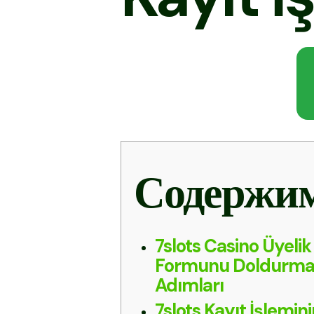
Содержи
7slots Casino Üyelik
Formunu Doldurm
Adımları
7slots Kayıt İşlemin