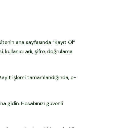
 sitenin ana sayfasında “Kayıt Ol”
, kullanıcı adı, şifre, doğrulama
r. Kayıt işlemi tamamlandığında, e-
ına gidin. Hesabınızı güvenli