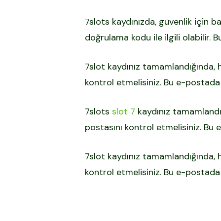
7slots kaydınızda, güvenlik için ba
doğrulama kodu ile ilgili olabilir. Bu
7slot kaydınız tamamlandığında, h
kontrol etmelisiniz. Bu e-postada 
7slots
slot 7
kaydınız tamamlandığ
postasını kontrol etmelisiniz. Bu 
7slot kaydınız tamamlandığında, h
kontrol etmelisiniz. Bu e-postada 