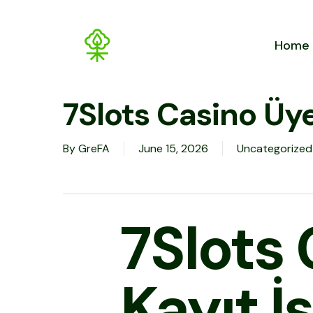
Skip
to
Home
main
content
7Slots Casino Üyel
By
GreFA
June 15, 2026
Uncategorized
7Slots 
Kayıt İ