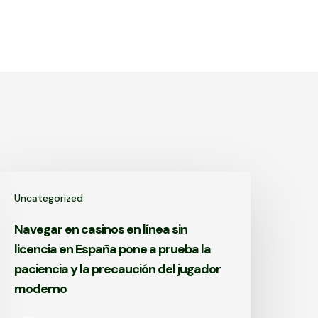
avegar
Uncategorized
n
asinos
Navegar en casinos en línea sin
licencia en España pone a prueba la
n
paciencia y la precaución del jugador
ínea
moderno
in