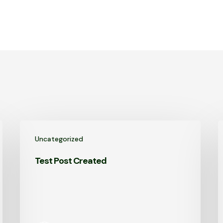
Test
N
Uncategorized
Post
e
Created
c
Test Post Created
e
l
s