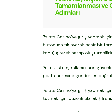
Tamamlanması ve 
Adımları
7slots Casino’ye giriş yapmak için 
butonuna tıklayarak basit bir form 
kodu) girerek hesap oluşturabilirle
7slot sistem, kullanıcıların güvenl
posta adresine gönderilen doğrula
7slots Casino’ya giriş yapmak için,
tutmak için, düzenli olarak şifren