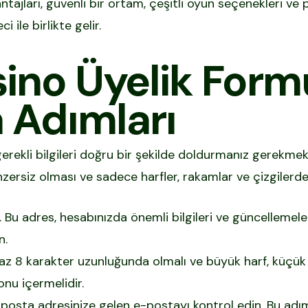
ajları, güvenli bir ortam, çeşitli oyun seçenekleri ve 
ci ile birlikte gelir.
sino Üyelik For
 Adımları
rekli bilgileri doğru bir şekilde doldurmanız gerekmekted
benzersiz olması ve sadece harfler, rakamlar ve çizgilerd
. Bu adres, hesabınızda önemli bilgileri ve güncellemeleri
n.
 en az 8 karakter uzunluğunda olmalı ve büyük harf, küçü
nu içermelidir.
osta adresinize gelen e-postayı kontrol edin. Bu adım