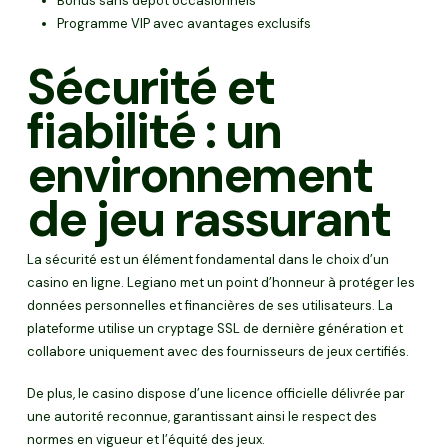
Bonus sans dépôt occasionnels
Programme VIP avec avantages exclusifs
Sécurité et
fiabilité : un
environnement
de jeu rassurant
La sécurité est un élément fondamental dans le choix d’un
casino en ligne. Legiano met un point d’honneur à protéger les
données personnelles et financières de ses utilisateurs. La
plateforme utilise un cryptage SSL de dernière génération et
collabore uniquement avec des fournisseurs de jeux certifiés.
De plus, le casino dispose d’une licence officielle délivrée par
une autorité reconnue, garantissant ainsi le respect des
normes en vigueur et l’équité des jeux.