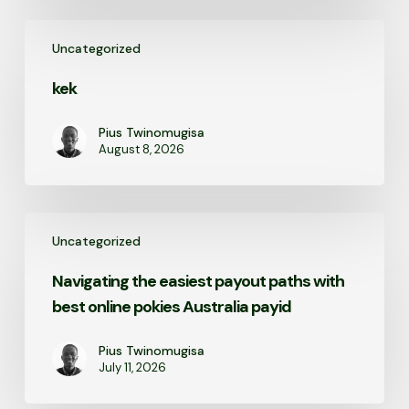
kek
Uncategorized
kek
Pius Twinomugisa
August 8, 2026
Navigating
Uncategorized
the
easiest
Navigating the easiest payout paths with
payout
best online pokies Australia payid
paths
with
best
Pius Twinomugisa
July 11, 2026
online
pokies