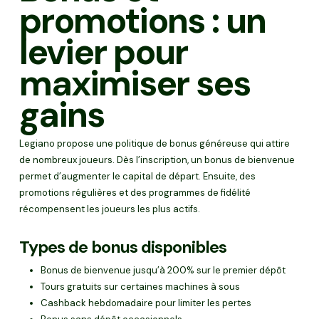
promotions : un
levier pour
maximiser ses
gains
Legiano propose une politique de bonus généreuse qui attire
de nombreux joueurs. Dès l’inscription, un bonus de bienvenue
permet d’augmenter le capital de départ. Ensuite, des
promotions régulières et des programmes de fidélité
récompensent les joueurs les plus actifs.
Types de bonus disponibles
Bonus de bienvenue jusqu’à 200% sur le premier dépôt
Tours gratuits sur certaines machines à sous
Cashback hebdomadaire pour limiter les pertes