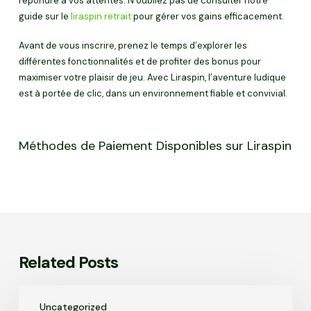
répondre à vos attentes. N’oubliez pas de consulter notre
guide sur le
liraspin retrait
pour gérer vos gains efficacement.
Avant de vous inscrire, prenez le temps d’explorer les
différentes fonctionnalités et de profiter des bonus pour
maximiser votre plaisir de jeu. Avec Liraspin, l’aventure ludique
est à portée de clic, dans un environnement fiable et convivial.
Méthodes de Paiement Disponibles sur Liraspin
Related Posts
kek
Uncategorized