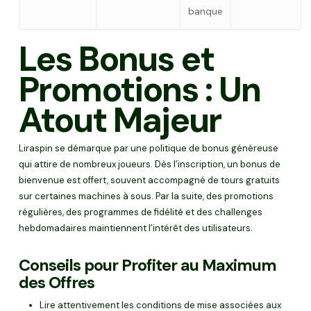
banque
Les Bonus et
Promotions : Un
Atout Majeur
Liraspin se démarque par une politique de bonus généreuse
qui attire de nombreux joueurs. Dès l’inscription, un bonus de
bienvenue est offert, souvent accompagné de tours gratuits
sur certaines machines à sous. Par la suite, des promotions
régulières, des programmes de fidélité et des challenges
hebdomadaires maintiennent l’intérêt des utilisateurs.
Conseils pour Profiter au Maximum
des Offres
Lire attentivement les conditions de mise associées aux