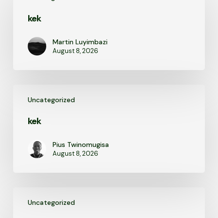
kek
Martin Luyimbazi
August 8, 2026
kek
Uncategorized
kek
Pius Twinomugisa
August 8, 2026
Navigating
Uncategorized
the
easiest