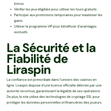
bonus.
Vérifier les jeux éligibles pour utiliser les tours gratuits.
Participer aux promotions temporaires pour maximiser les
gains.
Utiliser le programme VIP pour bénéficier d’avantages
exclusifs.
La Sécurité et la
Fiabilité de
Liraspin
La confiance est primordiale dans l’univers des casinos en
ligne. Liraspin dispose d’une licence officielle délivrée par une
autorité reconnue, garantissant la légalité de ses opérations.
De plus, le site utilise des technologies de cryptage SSL pour
protéger les données personnelles et financières des joueurs.