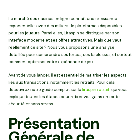
Le marché des casinos en ligne connaît une croissance
exponentielle, avec des milliers de plateformes disponibles
pour les joueurs. Parmi elles, Liraspin se distingue par son
interface moderne et ses offres attractives. Mais que vaut
réellement ce site ? Nous vous proposons une analyse
détaillée pour comprendre ses forces, ses faiblesses, et surtout
comment optimiser votre expérience de jeu.
Avant de vous lancer, il est essentiel de maîtriser les aspects
liés aux transactions, notamment les retraits. Pour cela,
découvrez notre guide complet sur le
liraspin retrait
, qui vous
explique toutes les étapes pour retirer vos gains en toute
sécurité et sans stress.
Présentation
Générale de