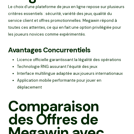
Le choix d’une plateforme de jeux en ligne repose sur plusieurs
critères essentiels : sécurité, variété des jeux, qualité du
service client et offres promotionnelles. Megawin répond à
toutes ces attentes, ce qui en fait une option privilégiée pour
les joueurs novices comme expérimentés.
Avantages Concurrentiels
Licence officielle garantissant la légalité des opérations
Technologie RNG assurant l’équité des jeux
Interface multilingue adaptée aux joueurs internationaux
Application mobile performante pour jouer en
déplacement
Comparaison
des Offres de
Megawin avec