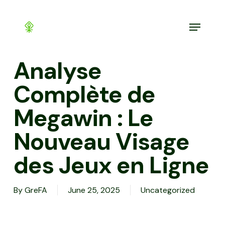
Skip
to
Menu
main
content
Analyse
Complète de
Megawin : Le
Nouveau Visage
des Jeux en Ligne
By
GreFA
June 25, 2025
Uncategorized