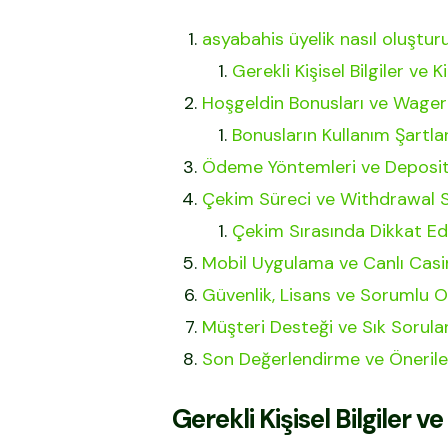
asyabahis üyelik nasıl oluştur
Gerekli Kişisel Bilgiler ve
Hoşgeldin Bonusları ve Wager
Bonusların Kullanım Şartlar
Ödeme Yöntemleri ve Deposit 
Çekim Süreci ve Withdrawal 
Çekim Sırasında Dikkat Ed
Mobil Uygulama ve Canlı Cas
Güvenlik, Lisans ve Sorumlu 
Müşteri Desteği ve Sık Sorula
Son Değerlendirme ve Önerile
Gerekli Kişisel Bilgiler 