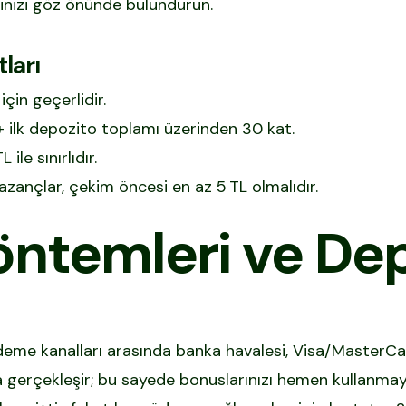
minizi göz önünde bulundurun.
ları
çin geçerlidir.
 ilk depozito toplamı üzerinden 30 kat.
le sınırlıdır.
zançlar, çekim öncesi en az 5 TL olmalıdır.
ntemleri ve Dep
deme kanalları arasında banka havalesi, Visa/MasterCard
da gerçekleşir; bu sayede bonuslarınızı hemen kullanmay