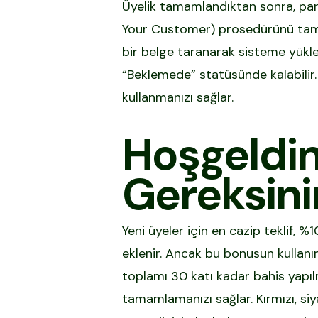
Üyelik tamamlandıktan sonra, par
Your Customer) prosedürünü tamam
bir belge taranarak sisteme yüklen
“Beklemede” statüsünde kalabilir.
kullanmanızı sağlar.
Hoşgeldin
Gereksini
Yeni üyeler için en cazip teklif, 
eklenir. Ancak bu bonusun kullanım
toplamı 30 katı kadar bahis yapılm
tamamlamanızı sağlar. Kırmızı, siy