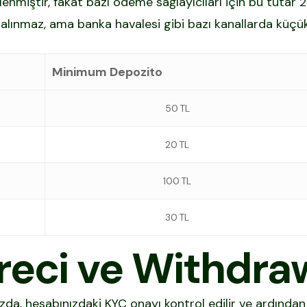
lenmiştir, fakat bazı ödeme sağlayıcıları için bu tutar 
lınmaz, ama banka havalesi gibi bazı kanallarda küçük 
Minimum Depozito
50 TL
20 TL
100 TL
30 TL
reci ve Withdra
, hesabınızdaki KYC onayı kontrol edilir ve ardından is