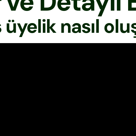
ve Detaylı B
üyelik nasıl olu