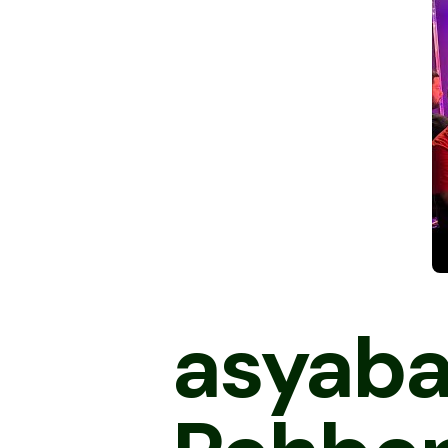
asyabah