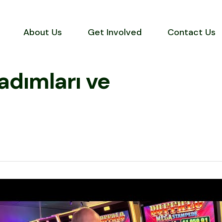
About Us
Get Involved
Contact Us
adımları ve