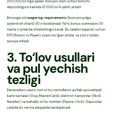
200 000 so‘mga qadar. Bonusni olish uchun birinchi
depozitingizni kamida 10 000 so‘m qilish yetarli.
Bonusga oid
wagering requirements
(bonusni pulga
aylantirish sharti) 30 x hisoblanadi. Ya’ni, bonus summasini 30
marta o‘yinlarda ishlatishingiz kerak. Bu talabni bajarish uchun
RTP (Return to Player) yuqori bo‘lgan slotlar va stol o‘yinlari
tavsiya etiladi.
3. To‘lov usullari
va pul yechish
tezligi
Banazaibet casino turli to‘lov metodlarini qo‘llab‑quvvatlaydi:
bank kartalari (Visa, MasterCard), elektron hamyonlar (Skrill,
Neteller) va mahalliy to‘lov tizimlari (Payme, Click). Depozitlar
odatda bir necha daqiqada tasdiqlanadi.