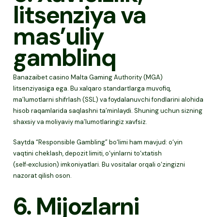
litsenziya va
mas’uliy
gamblinq
Banazaibet casino Malta Gaming Authority (MGA)
litsenziyasiga ega. Bu xalqaro standartlarga muvofiq,
ma’lumotlarni shifrlash (SSL) va foydalanuvchi fondlarini alohida
hisob raqamlarida saqlashni ta’minlaydi. Shuning uchun sizning
shaxsiy va moliyaviy ma’lumotlaringiz xavfsiz.
Saytda “Responsible Gambling” bo‘limi ham mavjud: o‘yin
vaqtini cheklash, depozit limiti, o‘yinlarni to‘xtatish
(self‑exclusion) imkoniyatlari. Bu vositalar orqali o‘zingizni
nazorat qilish oson.
6. Mijozlarni