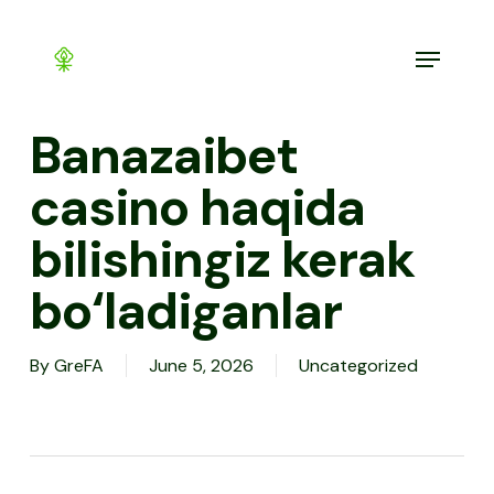
Skip
to
Menu
main
content
Banazaibet
casino haqida
bilishingiz kerak
bo‘ladiganlar
By
GreFA
June 5, 2026
Uncategorized