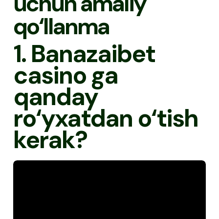
uchun amaliy
qo‘llanma
1. Banazaibet
casino ga
qanday
ro‘yxatdan o‘tish
kerak?