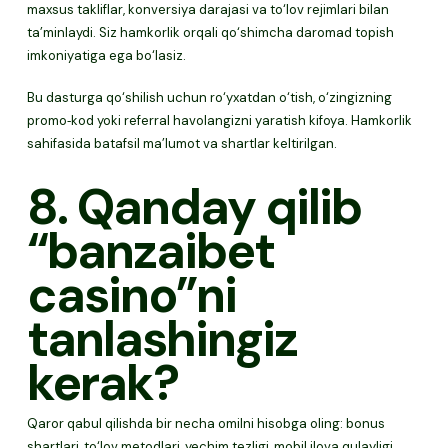
maxsus takliflar, konversiya darajasi va to‘lov rejimlari bilan
ta’minlaydi. Siz hamkorlik orqali qo‘shimcha daromad topish
imkoniyatiga ega bo‘lasiz.
Bu dasturga qo‘shilish uchun ro‘yxatdan o‘tish, o‘zingizning
promo‑kod yoki referral havolangizni yaratish kifoya. Hamkorlik
sahifasida batafsil ma’lumot va shartlar keltirilgan.
8. Qanday qilib
“banzaibet
casino”ni
tanlashingiz
kerak?
Qaror qabul qilishda bir necha omilni hisobga oling: bonus
shartlari, to‘lov metodlari, yechim tezligi, mobil ilova qulayligi,