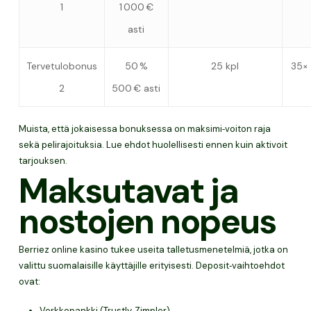
1
1 000 €
asti
Tervetulobonus
50 %
25 kpl
35× 
2
500 € asti
Muista, että jokaisessa bonuksessa on maksimi‑voiton raja
sekä pelirajoituksia. Lue ehdot huolellisesti ennen kuin aktivoit
tarjouksen.
Maksutavat ja
nostojen nopeus
Berriez online kasino tukee useita talletusmenetelmiä, jotka on
valittu suomalaisille käyttäjille erityisesti. Deposit‑vaihtoehdot
ovat:
Verkkopankki (Trustly, Zimpler)