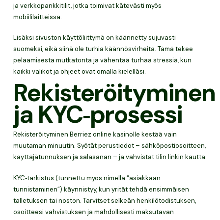
ja verkkopankkitilit, jotka toimivat kätevästi myös
mobiililaitteissa.
Lisäksi sivuston käyttöliittymä on käännetty sujuvasti
suomeksi, eikä siinä ole turhia käännösvirheitä. Tämä tekee
pelaamisesta mutkatonta ja vähentää turhaa stressiä, kun
kaikki valikot ja ohjeet ovat omalla kielelläsi.
Rekisteröityminen
ja KYC‑prosessi
Rekisteröityminen Berriez online kasinolle kestää vain
muutaman minuutin. Syötät perus­tiedot – sähköpostiosoitteen,
käyttäjätunnuksen ja salasanan – ja vahvistat tilin linkin kautta.
KYC‑tarkistus (tunnettu myös nimellä “asiakkaan
tunnistaminen”) käynnistyy, kun yrität tehdä ensimmäisen
talletuksen tai noston. Tarvitset selkeän henkilötodistuksen,
osoitteesi vahvistuksen ja mahdollisesti maksutavan