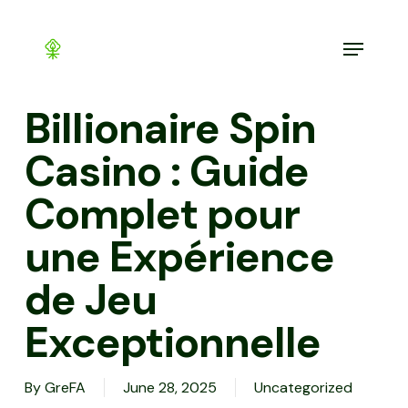
Skip
to
Menu
main
content
Billionaire Spin
Casino : Guide
Complet pour
une Expérience
de Jeu
Exceptionnelle
By
GreFA
June 28, 2025
Uncategorized