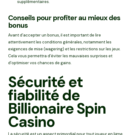
supplémentaires.
Conseils pour profiter au mieux des
bonus
Avant d’accepter un bonus, il est important de lire
attentivement les conditions générales, notamment les
exigences de mise (wagering) et les restrictions sur les jeux.
Cela vous permettra d’éviter les mauvaises surprises et
d’optimiser vos chances de gains.
Sécurité et
fiabilité de
Billionaire Spin
Casino
La sécurité est un aspect primordial pour tout joueur en ligne.