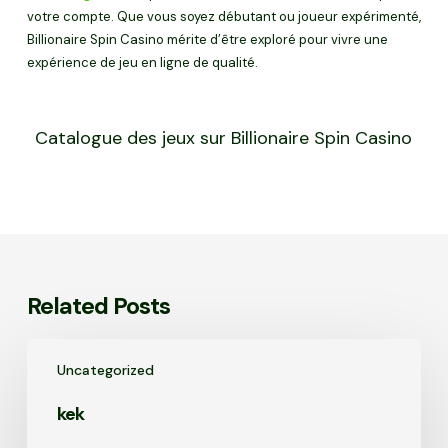
votre compte. Que vous soyez débutant ou joueur expérimenté,
Billionaire Spin Casino mérite d’être exploré pour vivre une
expérience de jeu en ligne de qualité.
Catalogue des jeux sur Billionaire Spin Casino
Related Posts
kek
Uncategorized
kek