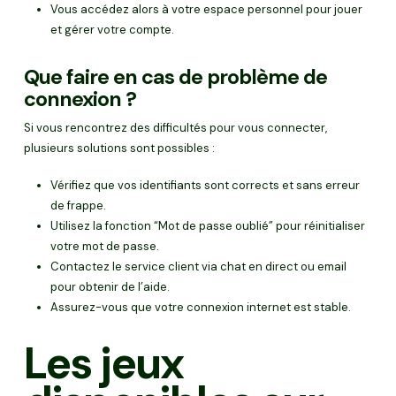
Vous accédez alors à votre espace personnel pour jouer
et gérer votre compte.
Que faire en cas de problème de
connexion ?
Si vous rencontrez des difficultés pour vous connecter,
plusieurs solutions sont possibles :
Vérifiez que vos identifiants sont corrects et sans erreur
de frappe.
Utilisez la fonction “Mot de passe oublié” pour réinitialiser
votre mot de passe.
Contactez le service client via chat en direct ou email
pour obtenir de l’aide.
Assurez-vous que votre connexion internet est stable.
Les jeux