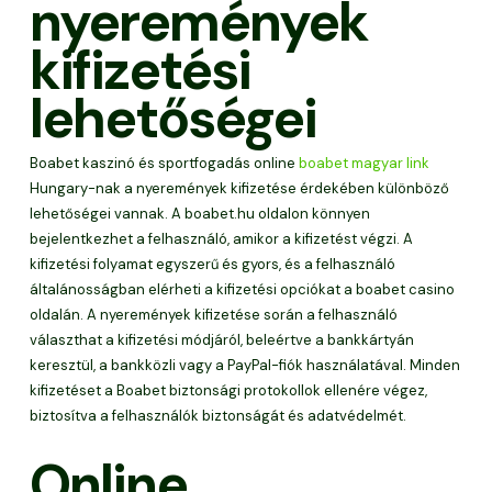
nyeremények
kifizetési
lehetőségei
Boabet kaszinó és sportfogadás online
boabet magyar link
Hungary-nak a nyeremények kifizetése érdekében különböző
lehetőségei vannak. A boabet.hu oldalon könnyen
bejelentkezhet a felhasználó, amikor a kifizetést végzi. A
kifizetési folyamat egyszerű és gyors, és a felhasználó
általánosságban elérheti a kifizetési opciókat a boabet casino
oldalán. A nyeremények kifizetése során a felhasználó
választhat a kifizetési módjáról, beleértve a bankkártyán
keresztül, a bankközli vagy a PayPal-fiók használatával. Minden
kifizetéset a Boabet biztonsági protokollok ellenére végez,
biztosítva a felhasználók biztonságát és adatvédelmét.
Online