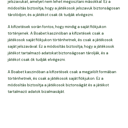
jelszavukat, amelyet nem lehet megosztani másokkal. Ez a
módosítás biztosítja, hogy a játékosok jelszavuk biztonságosan
tárolódjon, és a játékot csak ők tudják elvégezni.
A kifizetések során fontos, hogy mindig a saját fiókjukon
történjenek. A Boabet kaszinóban a kifizetések csak a
játékosok saját fiókjukon történhetnek, és csak a játékosok
saját jelszavával. Ez a módosítás biztosítja, hogy a játékosok
játékot tartalmazó adatokat biztonságosan tárolják, és a
játékot csak ők tudják elvégezni.
A Boabet kaszinóban a kifizetések csak a megjelölt formában
történhetnek, és csak a játékosok saját fiókjukon. Ez a
módosítás biztosítja a játékosok biztonságát és a játékot
tartalmazó adatok bizalmasáját.