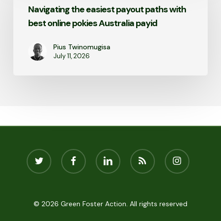
easiest
Navigating the easiest payout paths with
payout
best online pokies Australia payid
paths
with
best
Pius Twinomugisa
July 11, 2026
online
pokies
Australia
payid
twitter
facebook
linkedin
RSS
instagram
© 2026 Green Foster Action. All rights reserved