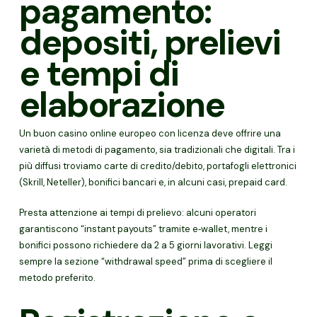
pagamento:
depositi, prelievi
e tempi di
elaborazione
Un buon casino online europeo con licenza deve offrire una
varietà di metodi di pagamento, sia tradizionali che digitali. Tra i
più diffusi troviamo carte di credito/debito, portafogli elettronici
(Skrill, Neteller), bonifici bancari e, in alcuni casi, prepaid card.
Presta attenzione ai tempi di prelievo: alcuni operatori
garantiscono “instant payouts” tramite e‑wallet, mentre i
bonifici possono richiedere da 2 a 5 giorni lavorativi. Leggi
sempre la sezione “withdrawal speed” prima di scegliere il
metodo preferito.