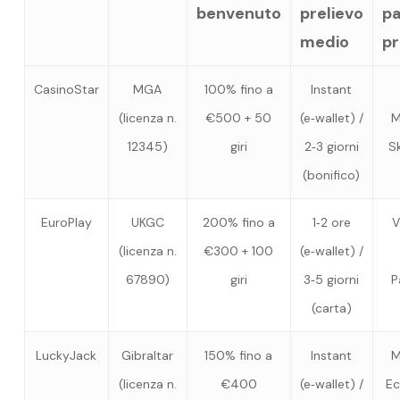
benvenuto
prelievo
p
medio
pr
CasinoStar
MGA
100% fino a
Instant
(licenza n.
€500 + 50
(e‑wallet) /
M
12345)
giri
2‑3 giorni
Sk
(bonifico)
EuroPlay
UKGC
200% fino a
1‑2 ore
V
(licenza n.
€300 + 100
(e‑wallet) /
67890)
giri
3‑5 giorni
P
(carta)
LuckyJack
Gibraltar
150% fino a
Instant
M
(licenza n.
€400
(e‑wallet) /
Ec