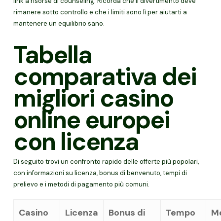
link a risorse di counseling. Ricorda che il divertimento deve
rimanere sotto controllo e che i limiti sono lì per aiutarti a
mantenere un equilibrio sano.
Tabella
comparativa dei
migliori casino
online europei
con licenza
Di seguito trovi un confronto rapido delle offerte più popolari,
con informazioni su licenza, bonus di benvenuto, tempi di
prelievo e i metodi di pagamento più comuni.
Casino
Licenza
Bonus di
Tempo
Me