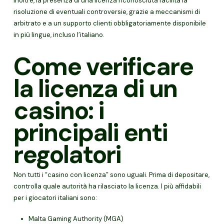
Inoltre, la presenza di una licenza riconosciuta facilita la
risoluzione di eventuali controversie, grazie a meccanismi di
arbitrato e a un supporto clienti obbligatoriamente disponibile
in più lingue, incluso l’italiano.
Come verificare
la licenza di un
casino: i
principali enti
regolatori
Non tutti i “casino con licenza” sono uguali. Prima di depositare,
controlla quale autorità ha rilasciato la licenza. I più affidabili
per i giocatori italiani sono:
Malta Gaming Authority (MGA)