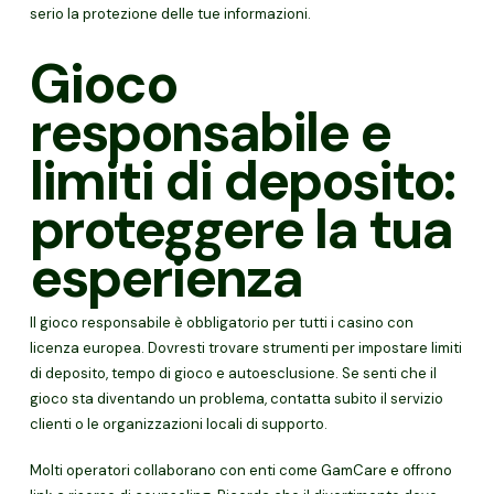
serio la protezione delle tue informazioni.
Gioco
responsabile e
limiti di deposito:
proteggere la tua
esperienza
Il gioco responsabile è obbligatorio per tutti i casino con
licenza europea. Dovresti trovare strumenti per impostare limiti
di deposito, tempo di gioco e autoesclusione. Se senti che il
gioco sta diventando un problema, contatta subito il servizio
clienti o le organizzazioni locali di supporto.
Molti operatori collaborano con enti come GamCare e offrono