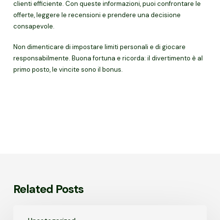
clienti efficiente. Con queste informazioni, puoi confrontare le
offerte, leggere le recensioni e prendere una decisione
consapevole.
Non dimenticare di impostare limiti personali e di giocare
responsabilmente. Buona fortuna e ricorda: il divertimento è al
primo posto, le vincite sono il bonus.
Related Posts
kek