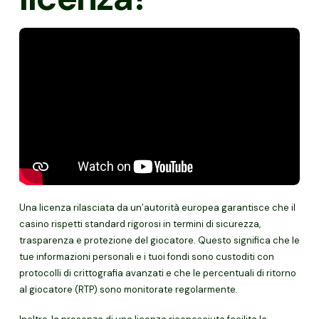
Una licenza rilasciata da un’autorità europea garantisce che il
casino rispetti standard rigorosi in termini di sicurezza,
trasparenza e protezione del giocatore. Questo significa che le
tue informazioni personali e i tuoi fondi sono custoditi con
protocolli di crittografia avanzati e che le percentuali di ritorno
al giocatore (RTP) sono monitorate regolarmente.