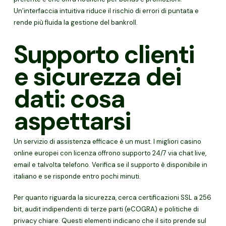
Un’interfaccia intuitiva riduce il rischio di errori di puntata e
rende più fluida la gestione del bankroll.
Supporto clienti
e sicurezza dei
dati: cosa
aspettarsi
Un servizio di assistenza efficace è un must. I migliori casino
online europei con licenza offrono supporto 24/7 via chat live,
email e talvolta telefono. Verifica se il supporto è disponibile in
italiano e se risponde entro pochi minuti.
Per quanto riguarda la sicurezza, cerca certificazioni SSL a 256
bit, audit indipendenti di terze parti (eCOGRA) e politiche di
privacy chiare. Questi elementi indicano che il sito prende sul