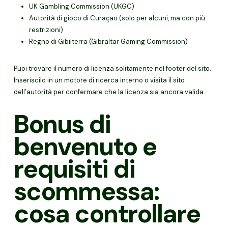
UK Gambling Commission (UKGC)
Autorità di gioco di Curaçao (solo per alcuni, ma con più
restrizioni)
Regno di Gibilterra (Gibraltar Gaming Commission)
Puoi trovare il numero di licenza solitamente nel footer del sito.
Inseriscilo in un motore di ricerca interno o visita il sito
dell’autorità per confermare che la licenza sia ancora valida.
Bonus di
benvenuto e
requisiti di
scommessa:
cosa controllare