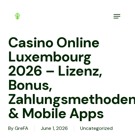
Skip
to
Menu
main
content
Casino Online
Luxembourg
2026 – Lizenz,
Bonus,
Zahlungsmethode
& Mobile Apps
By
GreFA
June 1, 2026
Uncategorized