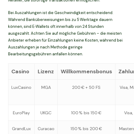
Neteller, die sofortige Transaktionen ermöglichen.
Bei Auszahlungen ist die Geschwindigkeit entscheidend.
Während Banküberweisungen bis zu 5 Werktage dauern
können, sind E‑Wallets oft innerhalb von 24 Stunden
ausgezahlt. Achten Sie auf mögliche Gebühren – die meisten
Anbieter erheben für Einzahlungen keine Kosten, während bei
Auszahlungen je nach Methode geringe
Bearbeitungsgebühren anfallen können.
Casino
Lizenz
Willkommensbonus
Zahl
LuxCasino
MGA
200 € + 50 FS
Visa, M
EuroPlay
UKGC
100 % bis 150 €
Visa,
GrandLux
Curacao
150 % bis 200 €
Masterc