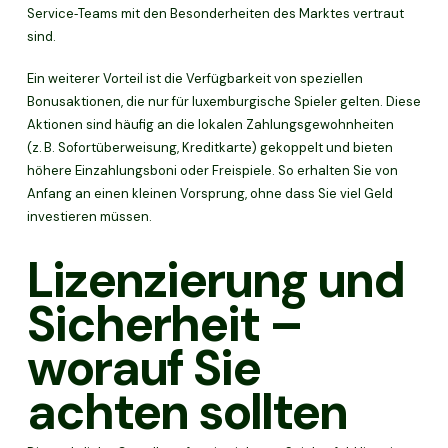
Service‑Teams mit den Besonderheiten des Marktes vertraut
sind.
Ein weiterer Vorteil ist die Verfügbarkeit von speziellen
Bonusaktionen, die nur für luxemburgische Spieler gelten. Diese
Aktionen sind häufig an die lokalen Zahlungsgewohnheiten
(z. B. Sofortüberweisung, Kreditkarte) gekoppelt und bieten
höhere Einzahlungsboni oder Freispiele. So erhalten Sie von
Anfang an einen kleinen Vorsprung, ohne dass Sie viel Geld
investieren müssen.
Lizenzierung und
Sicherheit –
worauf Sie
achten sollten