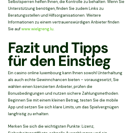
Selbstsperren helfen Ihnen, die Kontrolle zu behalten. Wenn Sie
Unterstützung benötigen, finden Sie zudem Links zu
Beratungsstellen und Hilfsorganisationen. Weitere
Informationen zu einem vertrauenswürdigen Anbieter finden
Sie auf
www.wielgreng.lu
.
Fazit und Tipps
für den Einstieg
Ein casino online luxembourg kann Ihnen sowohl Unterhaltung
als auch echte Gewinnchancen bieten – vorausgesetzt, Sie
wählen einen lizenzierten Anbieter, prüfen die
Bonusbedingungen und nutzen sichere Zahlungsmethoden.
Beginnen Sie mit einem kleinen Betrag, testen Sie die mobile
App und setzen Sie sich klare Limits, um das Spielvergnügen
langfristig zu erhalten.
Merken Sie sich die wichtigsten Punkte: Lizenz,