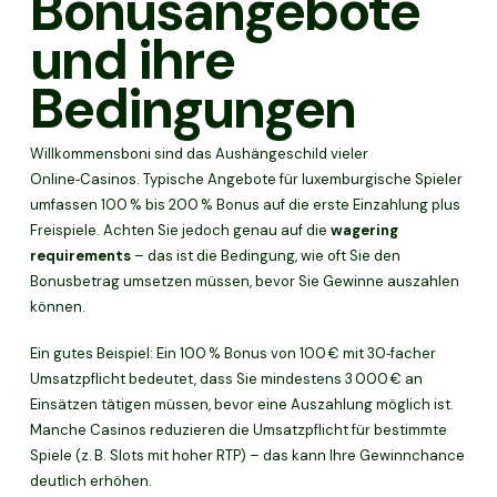
Bonusangebote
und ihre
Bedingungen
Willkommensboni sind das Aushängeschild vieler
Online‑Casinos. Typische Angebote für luxemburgische Spieler
umfassen 100 % bis 200 % Bonus auf die erste Einzahlung plus
Freispiele. Achten Sie jedoch genau auf die
wagering
requirements
– das ist die Bedingung, wie oft Sie den
Bonusbetrag umsetzen müssen, bevor Sie Gewinne auszahlen
können.
Ein gutes Beispiel: Ein 100 % Bonus von 100 € mit 30‑facher
Umsatzpflicht bedeutet, dass Sie mindestens 3 000 € an
Einsätzen tätigen müssen, bevor eine Auszahlung möglich ist.
Manche Casinos reduzieren die Umsatzpflicht für bestimmte
Spiele (z. B. Slots mit hoher RTP) – das kann Ihre Gewinnchance
deutlich erhöhen.