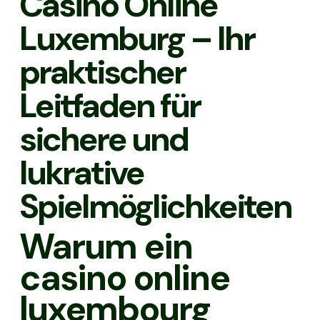
Casino Online
Luxemburg – Ihr
praktischer
Leitfaden für
sichere und
lukrative
Spielmöglichkeiten
Warum ein
casino online
luxembourg