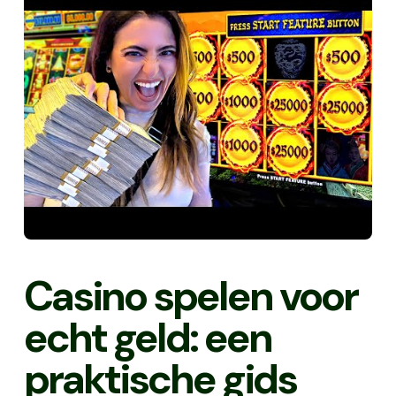
Casino spelen voor
echt geld: een
praktische gids