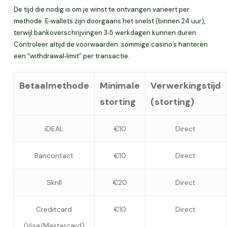
De tijd die nodig is om je winst te ontvangen varieert per
methode. E‑wallets zijn doorgaans het snelst (binnen 24 uur),
terwijl bankoverschrijvingen 3‑5 werkdagen kunnen duren.
Controleer altijd de voorwaarden: sommige casino’s hanteren
een “withdrawal‑limit” per transactie.
Betaalmethode
Minimale
Verwerkingstijd
storting
(storting)
iDEAL
€10
Direct
Bancontact
€10
Direct
Skrill
€20
Direct
Creditcard
€10
Direct
(Visa/Mastercard)