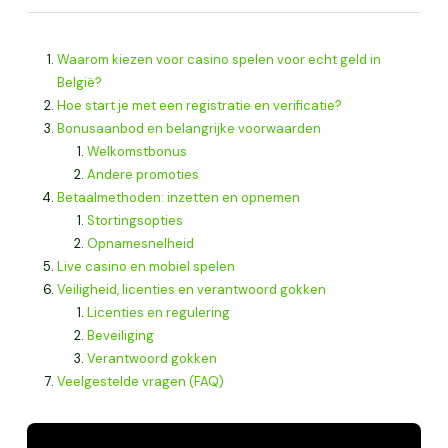
Waarom kiezen voor casino spelen voor echt geld in
België?
Hoe start je met een registratie en verificatie?
Bonusaanbod en belangrijke voorwaarden
Welkomstbonus
Andere promoties
Betaalmethoden: inzetten en opnemen
Stortingsopties
Opnamesnelheid
Live casino en mobiel spelen
Veiligheid, licenties en verantwoord gokken
Licenties en regulering
Beveiliging
Verantwoord gokken
Veelgestelde vragen (FAQ)