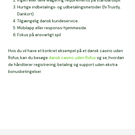
Ingen eller lave wagering requirements på standardspil.
Hurtige indbetalings‑ og udbetalingsmetoder (fx Trustly,
Dankort).
Tilgængelig dansk kundeservice.
Mobilapp eller responsiv hjemmeside.
Fokus på ansvarligt spil.
Hvis du vil have et konkret eksempel på et dansk casino uden
Rofus, kan du besøge
dansk casino uden Rofus
og se, hvordan
de håndterer registrering, betaling og support uden ekstra
bonusbetingelser.