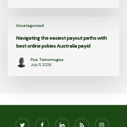
Navigating
Uncategorized
the
easiest
Navigating the easiest payout paths with
payout
best online pokies Australia payid
paths
with
best
Pius Twinomugisa
July 11, 2026
online
pokies
Australia
payid
twitter
facebook
linkedin
RSS
instagram