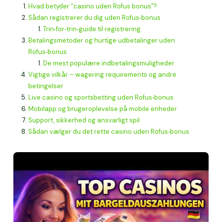
Hvad betyder “casino uden Rofus bonus”?
Sådan registrerer du dig uden Rofus‑bonus
Trin‑for‑trin‑guide til registrering
Betalingsmetoder og hurtige udbetalinger uden
Rofus‑bonus
De mest populære indbetalingsmuligheder
Vigtige vilkår – wagering requirements og andre
betingelser
Live casino og sportsbetting uden Rofus‑bonus
Mobilapp og brugeroplevelse på mobile enheder
Support, sikkerhed og ansvarligt spil
Sådan vælger du det rette casino uden Rofus‑bonus