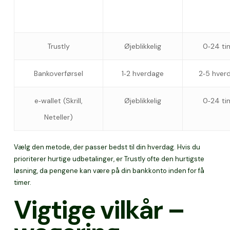
Trustly
Øjeblikkelig
0‑24 ti
Bankoverførsel
1‑2 hverdage
2‑5 hver
e‑wallet (Skrill,
Øjeblikkelig
0‑24 ti
Neteller)
Vælg den metode, der passer bedst til din hverdag. Hvis du
prioriterer hurtige udbetalinger, er Trustly ofte den hurtigste
løsning, da pengene kan være på din bankkonto inden for få
timer.
Vigtige vilkår –