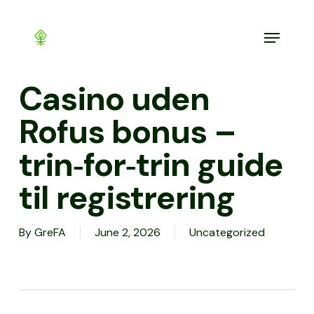
Skip
to
Menu
main
content
Casino uden
Rofus bonus –
trin‑for‑trin guide
til registrering
By
GreFA
June 2, 2026
Uncategorized