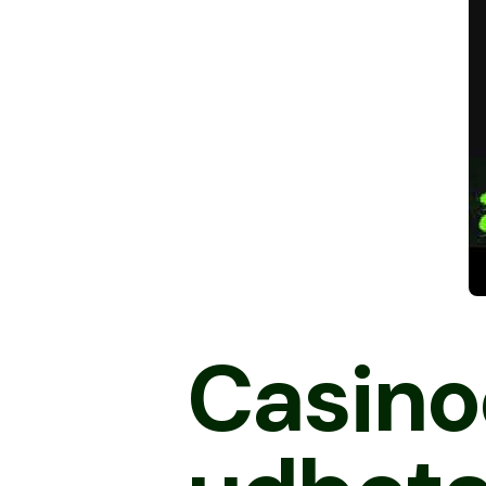
Casino