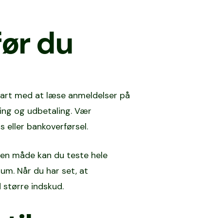
ør du
Start med at læse anmeldelser på
ling og udbetaling. Vær
 eller bankoverførsel.
den måde kan du teste hele
sum. Når du har set, at
 større indskud.