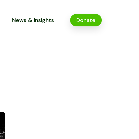
News & Insights
Donate