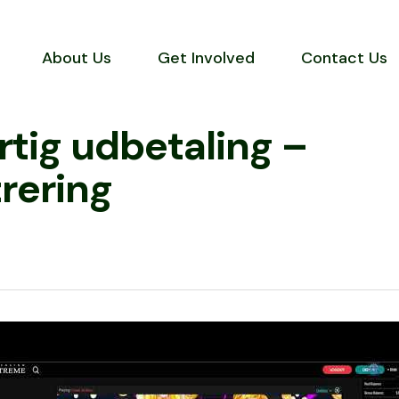
About Us
Get Involved
Contact Us
tig udbetaling –
trering