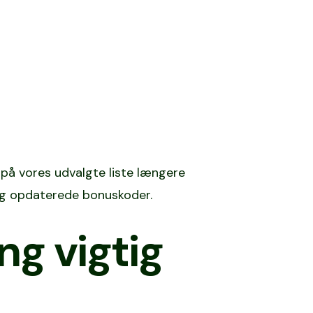
e på vores udvalgte liste længere
 og opdaterede bonuskoder.
ng vigtig