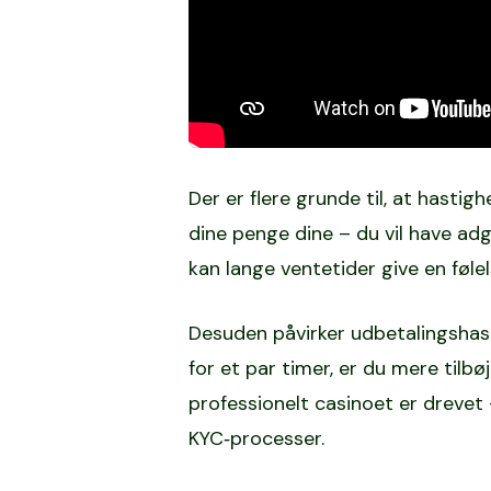
Der er flere grunde til, at hasti
dine penge dine – du vil have ad
kan lange ventetider give en følel
Desuden påvirker udbetalingshast
for et par timer, er du mere tilbø
professionelt casinoet er drevet
KYC‑processer.