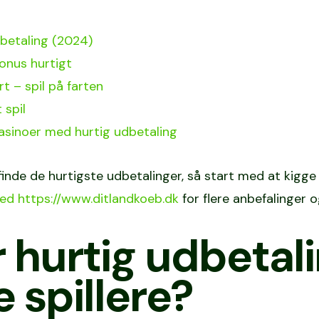
betaling (2024)
onus hurtigt
t – spil på farten
 spil
asinoer med hurtig udbetaling
n finde de hurtigste udbetalinger, så start med at kigg
ed https://www.ditlandkoeb.dk
for flere anbefalinger
 hurtig udbetali
 spillere?