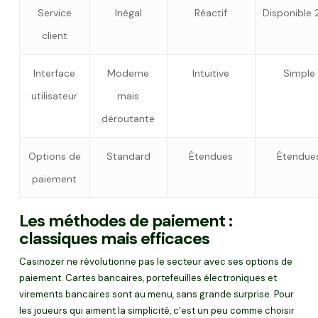
Service
Inégal
Réactif
Disponible 
client
Interface
Moderne
Intuitive
Simple
utilisateur
mais
déroutante
Options de
Standard
Étendues
Étendue
paiement
Les méthodes de paiement :
classiques mais efficaces
Casinozer ne révolutionne pas le secteur avec ses options de
paiement. Cartes bancaires, portefeuilles électroniques et
virements bancaires sont au menu, sans grande surprise. Pour
les joueurs qui aiment la simplicité, c’est un peu comme choisir