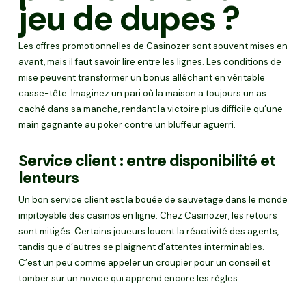
jeu de dupes ?
Les offres promotionnelles de Casinozer sont souvent mises en
avant, mais il faut savoir lire entre les lignes. Les conditions de
mise peuvent transformer un bonus alléchant en véritable
casse-tête. Imaginez un pari où la maison a toujours un as
caché dans sa manche, rendant la victoire plus difficile qu’une
main gagnante au poker contre un bluffeur aguerri.
Service client : entre disponibilité et
lenteurs
Un bon service client est la bouée de sauvetage dans le monde
impitoyable des casinos en ligne. Chez Casinozer, les retours
sont mitigés. Certains joueurs louent la réactivité des agents,
tandis que d’autres se plaignent d’attentes interminables.
C’est un peu comme appeler un croupier pour un conseil et
tomber sur un novice qui apprend encore les règles.