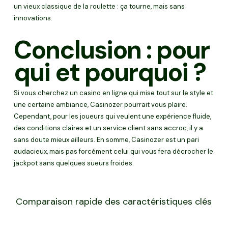
un vieux classique de la roulette : ça tourne, mais sans
innovations.
Conclusion : pour
qui et pourquoi ?
Si vous cherchez un casino en ligne qui mise tout sur le style et
une certaine ambiance, Casinozer pourrait vous plaire.
Cependant, pour les joueurs qui veulent une expérience fluide,
des conditions claires et un service client sans accroc, il y a
sans doute mieux ailleurs. En somme, Casinozer est un pari
audacieux, mais pas forcément celui qui vous fera décrocher le
jackpot sans quelques sueurs froides.
Comparaison rapide des caractéristiques clés