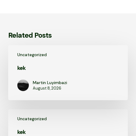
Related Posts
kek
Uncategorized
kek
Martin Luyimbazi
August 8, 2026
kek
Uncategorized
kek