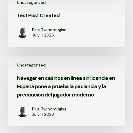
Uncategorized
Post
Created
Test Post Created
Pius Twinomugisa
July 11, 2026
Navegar
Uncategorized
en
casinos
Navegar en casinos en línea sin licencia en
en
España pone a prueba la paciencia y la
línea
sin
precaución del jugador moderno
licencia
en
Pius Twinomugisa
España
July 11, 2026
pone
a