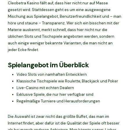
Cleobetra Kasino fällt auf, dass hier nicht nur auf Masse
gesetzt wird. Stattdessen geht es um eine ausgewogene
Mischung aus Spielangebot, Benutzerfreundlichkeit und – man
höre und staune – Transparenz. Wer sich ein bisschen mit der
Materie auskennt, merkt schnell, dass hier nicht nur die
üblichen Slots und Tischspiele angeboten werden, sondern
auch einige weniger bekannte Varianten, die man nicht an
jeder Ecke findet.
Spielangebot im Überblick
Video Slots von namhaften Entwicklern
Klassische Tischspiele wie Roulette, Blackjack und Poker
Live-Casino mit echten Dealern
Exklusive Spiele, die nur hier verfügbar sind
Regelmäßige Turniere und Herausforderungen
Die Auswahl ist zwar nicht das größte Buffet, das man im
Internet findet, aber dafür ist die Qualität der Spiele oft besser
als bei manch anderen Anbietern. Man könnte sagen: Lieber