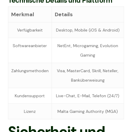
Technische Details und Plattform
Merkmal
Details
Verfügbarkeit
Desktop, Mobile (iOS & Android)
Softwareanbieter
NetEnt, Microgaming, Evolution
Gaming
Zahlungsmethoden
Visa, MasterCard, Skrill, Neteller,
Banküberweisung
Kundensupport
Live-Chat, E-Mail, Telefon (24/7)
Lizenz
Malta Gaming Authority (MGA)
Sicherheit und