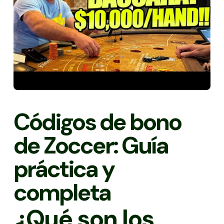
Códigos de bono
de Zoccer: Guía
práctica y
completa
¿Qué son los