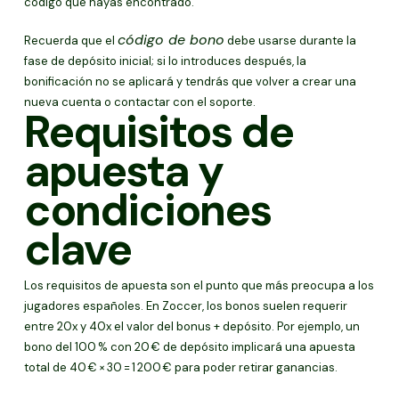
código que hayas encontrado.
código de bono
Recuerda que el
debe usarse durante la
fase de depósito inicial; si lo introduces después, la
bonificación no se aplicará y tendrás que volver a crear una
nueva cuenta o contactar con el soporte.
Requisitos de
apuesta y
condiciones
clave
Los requisitos de apuesta son el punto que más preocupa a los
jugadores españoles. En Zoccer, los bonos suelen requerir
entre 20x y 40x el valor del bonus + depósito. Por ejemplo, un
bono del 100 % con 20 € de depósito implicará una apuesta
total de 40 € × 30 = 1 200 € para poder retirar ganancias.