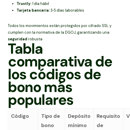
Trustly:
1 día hábil
Tarjeta bancaria:
3‑5 días laborables
Todos los movimientos están protegidos por cifrado SSL y
cumplen con la normativa de la DGOJ, garantizando una
seguridad
robusta.
Tabla
comparativa de
los códigos de
bono más
populares
Código
Tipo de
Depósito
Requisito
V
bono
mínimo
de