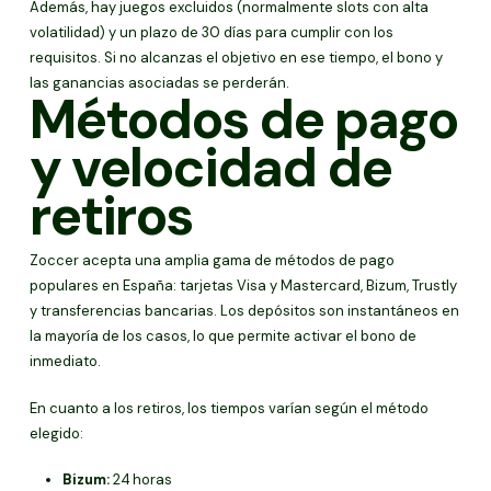
Además, hay juegos excluidos (normalmente slots con alta
volatilidad) y un plazo de 30 días para cumplir con los
requisitos. Si no alcanzas el objetivo en ese tiempo, el bono y
las ganancias asociadas se perderán.
Métodos de pago
y velocidad de
retiros
Zoccer acepta una amplia gama de métodos de pago
populares en España: tarjetas Visa y Mastercard, Bizum, Trustly
y transferencias bancarias. Los depósitos son instantáneos en
la mayoría de los casos, lo que permite activar el bono de
inmediato.
En cuanto a los retiros, los tiempos varían según el método
elegido:
Bizum:
24 horas