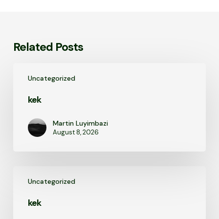
Related Posts
kek
Uncategorized
kek
Martin Luyimbazi
August 8, 2026
kek
Uncategorized
kek