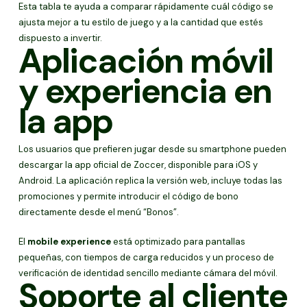
Esta tabla te ayuda a comparar rápidamente cuál código se
ajusta mejor a tu estilo de juego y a la cantidad que estés
dispuesto a invertir.
Aplicación móvil
y experiencia en
la app
Los usuarios que prefieren jugar desde su smartphone pueden
descargar la app oficial de Zoccer, disponible para iOS y
Android. La aplicación replica la versión web, incluye todas las
promociones y permite introducir el código de bono
directamente desde el menú “Bonos”.
El
mobile experience
está optimizado para pantallas
pequeñas, con tiempos de carga reducidos y un proceso de
verificación de identidad sencillo mediante cámara del móvil.
Soporte al cliente