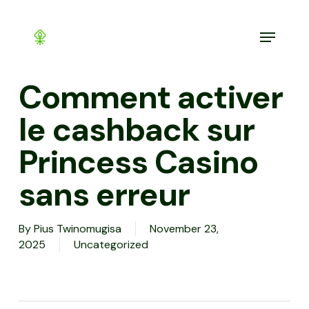
Skip
to
Menu
main
content
Comment activer
le cashback sur
Princess Casino
sans erreur
By
Pius Twinomugisa
November 23,
2025
Uncategorized