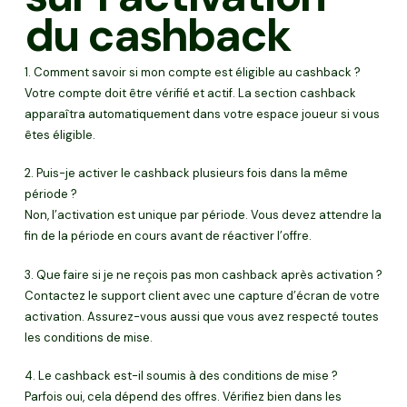
du cashback
1. Comment savoir si mon compte est éligible au cashback ?
Votre compte doit être vérifié et actif. La section cashback
apparaîtra automatiquement dans votre espace joueur si vous
êtes éligible.
2. Puis-je activer le cashback plusieurs fois dans la même
période ?
Non, l’activation est unique par période. Vous devez attendre la
fin de la période en cours avant de réactiver l’offre.
3. Que faire si je ne reçois pas mon cashback après activation ?
Contactez le support client avec une capture d’écran de votre
activation. Assurez-vous aussi que vous avez respecté toutes
les conditions de mise.
4. Le cashback est-il soumis à des conditions de mise ?
Parfois oui, cela dépend des offres. Vérifiez bien dans les