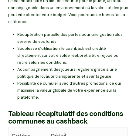
Le cashback offre un filet de sécurité pour le joueur, un atout
non négligeable dans un environnement où la volatilité des jeux
peut vite affecter votre budget. Voici pourquoi ce bonus fait la
différence :
Récupération partielle des pertes pour une gestion plus
sereine de vos fonds.
Souplesse d’utilisation, le cashback est crédité
directement sur votre solde réel, prêt à être rejoué ou
retiré selon les conditions.
Accompagnement des joueurs réguliers grâce à une
politique de loyauté transparente et avantageuse.
Possibilité de cumuler avec d’autres promotions, ce qui
maximise la valeur globale de votre expérience sur la
plateforme.
Tableau récapitulatif des conditions
communes au cashback
Critère
Détail