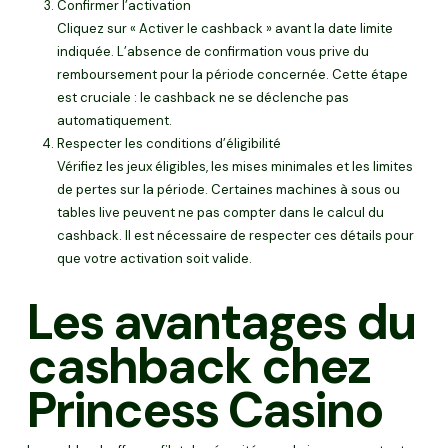
Confirmer l’activation
Cliquez sur « Activer le cashback » avant la date limite
indiquée. L’absence de confirmation vous prive du
remboursement pour la période concernée. Cette étape
est cruciale : le cashback ne se déclenche pas
automatiquement.
Respecter les conditions d’éligibilité
Vérifiez les jeux éligibles, les mises minimales et les limites
de pertes sur la période. Certaines machines à sous ou
tables live peuvent ne pas compter dans le calcul du
cashback. Il est nécessaire de respecter ces détails pour
que votre activation soit valide.
Les avantages du
cashback chez
Princess Casino