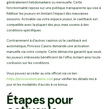
généralement hebdomadaire ou mensuelle. Cette
fonctionnalité repose sur une politique transparente qui vise à
fidéliser les joueurs en limitant l’impact des mauvaises
sessions. Activable via votre espace joueur, le cashback est
compatible avec la plupart des jeux, mais soumis à des
conditions spécifiques.
Contrairement à d’autres casinos où le cashback est
automatique, Princess Casino demande une activation
manuelle via votre compte. Cette démarche garantit que seuls
les joueurs intéressés bénéficient de l’offre, évitant ainsi toute
confusion sur les conditions.
Vous pouvez accéder au site officiel via ce lien :
https://princessbetcasino.com
pour vérifier les détails mis à
jour et les modalités d’accès à ce bonus.
Étapes pour