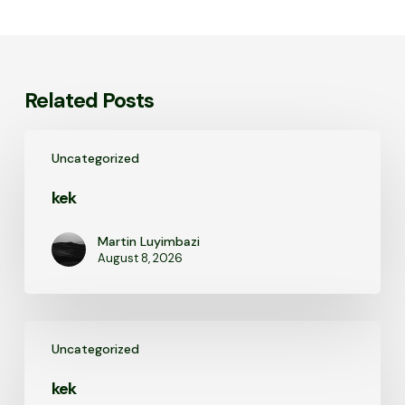
Related Posts
kek
Uncategorized
kek
Martin Luyimbazi
August 8, 2026
kek
Uncategorized
kek