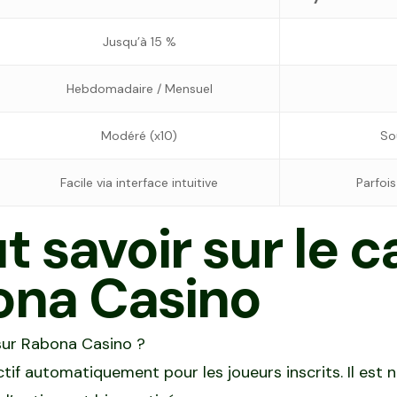
Jusqu’à 15 %
Hebdomadaire / Mensuel
Modéré (x10)
So
Facile via interface intuitive
Parfoi
t savoir sur le 
ona Casino
sur Rabona Casino ?
f automatiquement pour les joueurs inscrits. Il est n