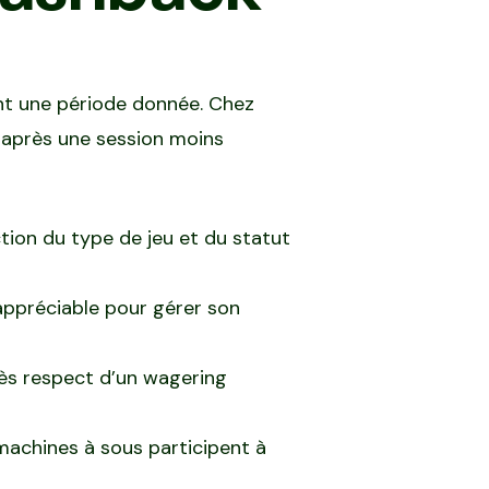
nt une période donnée. Chez
 après une session moins
tion du type de jeu et du statut
appréciable pour gérer son
rès respect d’un wagering
 machines à sous participent à