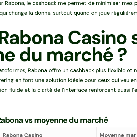
ur Rabona, le cashback me permet de minimiser mes pe
 qui change la donne, surtout quand on joue régulièrem
 Rabona Casino 
ne du marché ?
eformes, Rabona offre un cashback plus flexible et moi
ering en font une solution idéale pour ceux qui veulen
ion fluide et la clarté de l’interface renforcent aussi 
k Rabona vs moyenne du marché
Rabona Casino
Moyenne mar