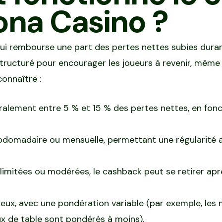
ona Casino ?
i rembourse une part des pertes nettes subies dura
tructuré pour encourager les joueurs à revenir, même
connaître :
ralement entre 5 % et 15 % des pertes nettes, en fonc
bdomadaire ou mensuelle, permettant une régularité 
 limitées ou modérées, le cashback peut se retirer ap
s jeux, avec une pondération variable (par exemple, les
ux de table sont pondérés à moins).