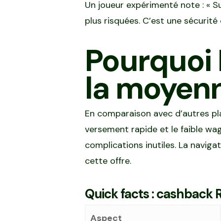
Un joueur expérimenté note : « S
plus risquées. C’est une sécurité
Pourquoi
la moyen
En comparaison avec d’autres plat
versement rapide et le faible wag
complications inutiles. La navigat
cette offre.
Quick facts : cashbac
Aspect