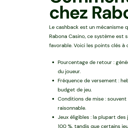
chez Rab
Le cashback est un mécanisme qu
Rabona Casino, ce système est s
favorable. Voici les points clés à 
Pourcentage de retour : géné
du joueur.
Fréquence de versement : he
budget de jeu.
Conditions de mise : souvent
raisonnable.
Jeux éligibles : la plupart de
100 %, tandis que certains je