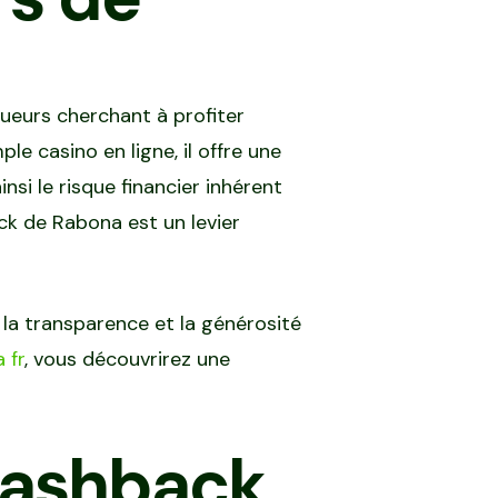
ueurs cherchant à profiter
e casino en ligne, il offre une
nsi le risque financier inhérent
ck de Rabona est un levier
 la transparence et la générosité
 fr
, vous découvrirez une
cashback