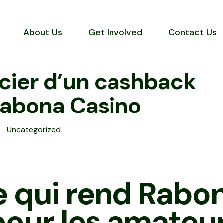
About Us
Get Involved
Contact Us
ier d’un cashback
Rabona Casino
Uncategorized
 qui rend Rabo
 pour les amateu