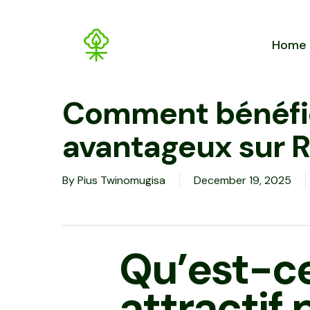
Skip
to
Home
main
content
Comment bénéfic
avantageux sur 
By
Pius Twinomugisa
December 19, 2025
Qu’est-ce
attractif