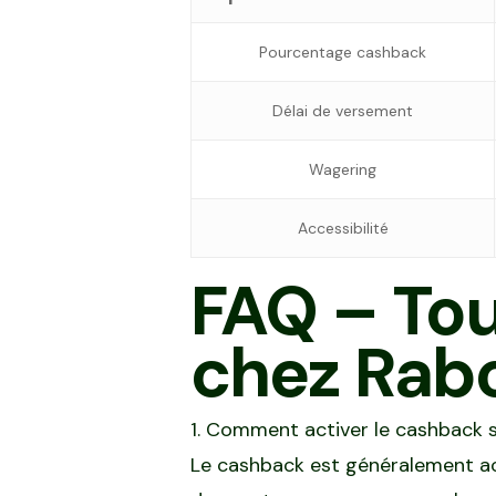
Pourcentage cashback
Délai de versement
Wagering
Accessibilité
FAQ – Tou
chez Rab
1. Comment activer le cashback 
Le cashback est généralement acti