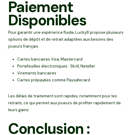
Paiement
Disponibles
Pour garantir une expérience fluide, Lucky8 propose plusieurs
options de dépôt et de retrait adaptées aux besoins des
joueurs français :
Cartes bancaires Visa, Mastercard
Portefeuilles électroniques : Skrill, Neteller
Virements bancaires
Cartes prépayées comme Paysafecard
Les délais de traitement sont rapides, notamment pour les
retraits, ce qui permet aux joueurs de profiter rapidement de
leurs gains.
Conclusion :