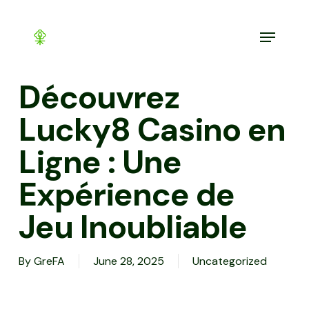
Skip
to
Menu
main
content
Découvrez
Lucky8 Casino en
Ligne : Une
Expérience de
Jeu Inoubliable
By
GreFA
June 28, 2025
Uncategorized