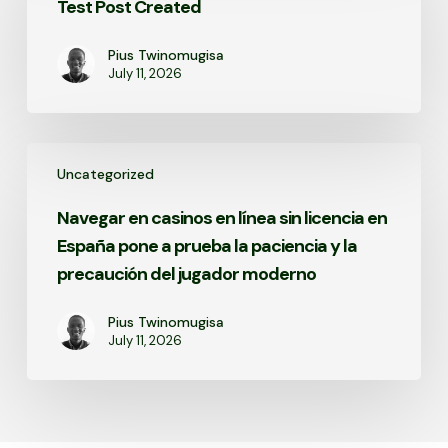
Test Post Created
Pius Twinomugisa
July 11, 2026
Navegar
Uncategorized
en
casinos
Navegar en casinos en línea sin licencia en
en
España pone a prueba la paciencia y la
línea
sin
precaución del jugador moderno
licencia
en
Pius Twinomugisa
España
July 11, 2026
pone
a
prueba
la