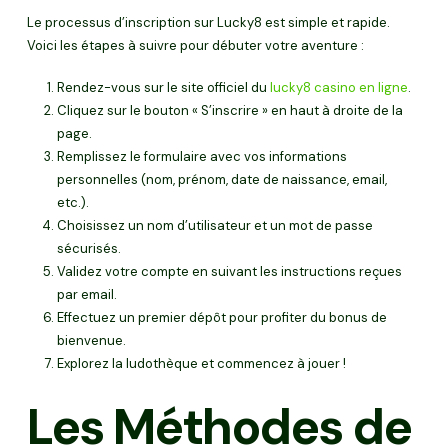
Le processus d’inscription sur Lucky8 est simple et rapide.
Voici les étapes à suivre pour débuter votre aventure :
Rendez-vous sur le site officiel du
lucky8 casino en ligne
.
Cliquez sur le bouton « S’inscrire » en haut à droite de la
page.
Remplissez le formulaire avec vos informations
personnelles (nom, prénom, date de naissance, email,
etc.).
Choisissez un nom d’utilisateur et un mot de passe
sécurisés.
Validez votre compte en suivant les instructions reçues
par email.
Effectuez un premier dépôt pour profiter du bonus de
bienvenue.
Explorez la ludothèque et commencez à jouer !
Les Méthodes de