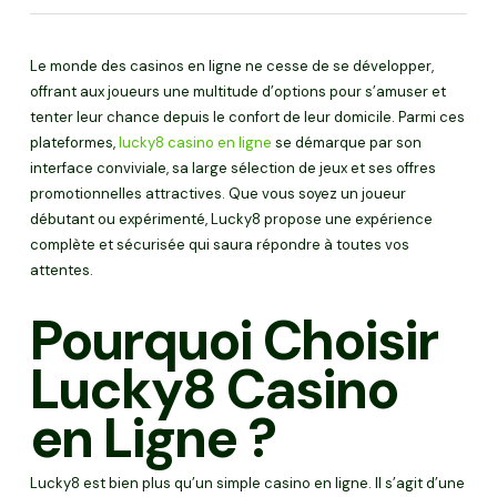
Le monde des casinos en ligne ne cesse de se développer,
offrant aux joueurs une multitude d’options pour s’amuser et
tenter leur chance depuis le confort de leur domicile. Parmi ces
plateformes,
lucky8 casino en ligne
se démarque par son
interface conviviale, sa large sélection de jeux et ses offres
promotionnelles attractives. Que vous soyez un joueur
débutant ou expérimenté, Lucky8 propose une expérience
complète et sécurisée qui saura répondre à toutes vos
attentes.
Pourquoi Choisir
Lucky8 Casino
en Ligne ?
Lucky8 est bien plus qu’un simple casino en ligne. Il s’agit d’une