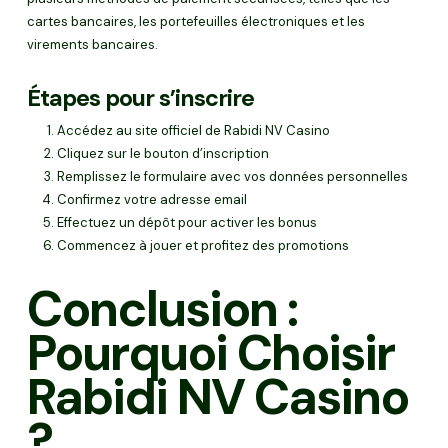
cartes bancaires, les portefeuilles électroniques et les
virements bancaires.
Étapes pour s’inscrire
Accédez au site officiel de Rabidi NV Casino
Cliquez sur le bouton d’inscription
Remplissez le formulaire avec vos données personnelles
Confirmez votre adresse email
Effectuez un dépôt pour activer les bonus
Commencez à jouer et profitez des promotions
Conclusion :
Pourquoi Choisir
Rabidi NV Casino
?