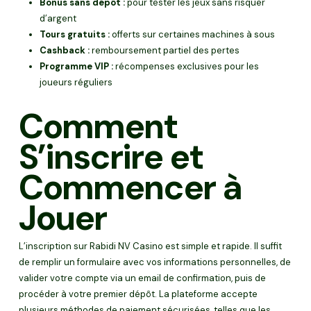
Bonus sans dépôt :
pour tester les jeux sans risquer
d’argent
Tours gratuits :
offerts sur certaines machines à sous
Cashback :
remboursement partiel des pertes
Programme VIP :
récompenses exclusives pour les
joueurs réguliers
Comment
S’inscrire et
Commencer à
Jouer
L’inscription sur Rabidi NV Casino est simple et rapide. Il suffit
de remplir un formulaire avec vos informations personnelles, de
valider votre compte via un email de confirmation, puis de
procéder à votre premier dépôt. La plateforme accepte
plusieurs méthodes de paiement sécurisées, telles que les