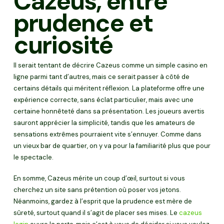
Cazeus, entre
prudence et
curiosité
Il serait tentant de décrire Cazeus comme un simple casino en
ligne parmi tant d’autres, mais ce serait passer à côté de
certains détails qui méritent réflexion. La plateforme offre une
expérience correcte, sans éclat particulier, mais avec une
certaine honnêteté dans sa présentation. Les joueurs avertis
sauront apprécier la simplicité, tandis que les amateurs de
sensations extrêmes pourraient vite s’ennuyer. Comme dans
un vieux bar de quartier, on y va pour la familiarité plus que pour
le spectacle.
En somme, Cazeus mérite un coup d’œil, surtout si vous
cherchez un site sans prétention où poser vos jetons.
Néanmoins, gardez à l’esprit que la prudence est mère de
sûreté, surtout quand il s’agit de placer ses mises. Le
cazeus