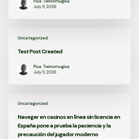
best
Pius Twinomugisa
July 11, 2026
online
pokies
Australia
payid
Test
Uncategorized
Post
Created
Test Post Created
Pius Twinomugisa
July 11, 2026
Navegar
Uncategorized
en
casinos
Navegar en casinos en línea sin licencia en
en
España pone a prueba la paciencia y la
línea
sin
precaución del jugador moderno