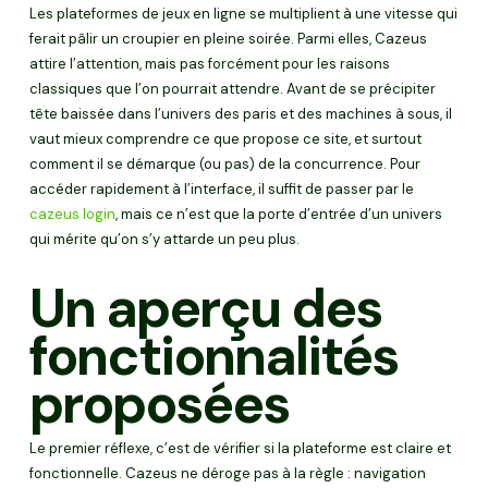
Les plateformes de jeux en ligne se multiplient à une vitesse qui
ferait pâlir un croupier en pleine soirée. Parmi elles, Cazeus
attire l’attention, mais pas forcément pour les raisons
classiques que l’on pourrait attendre. Avant de se précipiter
tête baissée dans l’univers des paris et des machines à sous, il
vaut mieux comprendre ce que propose ce site, et surtout
comment il se démarque (ou pas) de la concurrence. Pour
accéder rapidement à l’interface, il suffit de passer par le
cazeus login
, mais ce n’est que la porte d’entrée d’un univers
qui mérite qu’on s’y attarde un peu plus.
Un aperçu des
fonctionnalités
proposées
Le premier réflexe, c’est de vérifier si la plateforme est claire et
fonctionnelle. Cazeus ne déroge pas à la règle : navigation