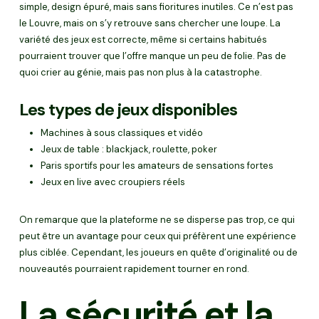
simple, design épuré, mais sans fioritures inutiles. Ce n’est pas
le Louvre, mais on s’y retrouve sans chercher une loupe. La
variété des jeux est correcte, même si certains habitués
pourraient trouver que l’offre manque un peu de folie. Pas de
quoi crier au génie, mais pas non plus à la catastrophe.
Les types de jeux disponibles
Machines à sous classiques et vidéo
Jeux de table : blackjack, roulette, poker
Paris sportifs pour les amateurs de sensations fortes
Jeux en live avec croupiers réels
On remarque que la plateforme ne se disperse pas trop, ce qui
peut être un avantage pour ceux qui préfèrent une expérience
plus ciblée. Cependant, les joueurs en quête d’originalité ou de
nouveautés pourraient rapidement tourner en rond.
La sécurité et la