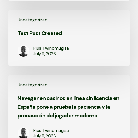
Australia
payid
Test
Uncategorized
Post
Created
Test Post Created
Pius Twinomugisa
July 11, 2026
Navegar
Uncategorized
en
casinos
Navegar en casinos en línea sin licencia en
en
España pone a prueba la paciencia y la
línea
sin
precaución del jugador moderno
licencia
en
Pius Twinomugisa
España
July 11, 2026