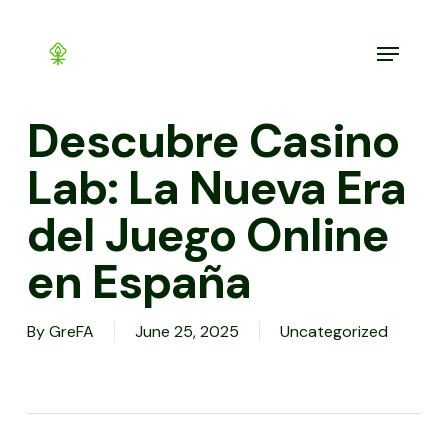
Skip
to
Menu
main
content
Descubre Casino
Lab: La Nueva Era
del Juego Online
en España
By
GreFA
June 25, 2025
Uncategorized