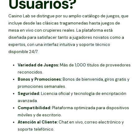
Usuarios?
Casino Lab se distingue por su amplio catálogo de juegos, que
incluye desde las clásicas tragamonedas hasta juegos de
mesa en vivo con crupieres reales. La plataforma está
diseñada para satisfacer tanto a jugadores novatos como a
expertos, con una interfaz intuitiva y soporte técnico
disponible 24/7.
Variedad de Juegos:
Más de 1,000 títulos de proveedores
reconocidos.
Bonos y Promociones:
Bonos de bienvenida, giros gratis y
promociones semanales.
Seguridad:
Licencia oficial y tecnología de encriptación
avanzada.
Compatibilidad:
Plataforma optimizada para dispositivos
móviles y de escritorio.
Atención al Cliente:
Chat en vivo, correo electrónico y
soporte telefónico.