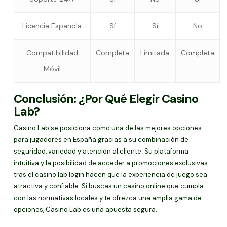
Licencia Española
Sí
Sí
No
Compatibilidad
Completa
Limitada
Completa
Móvil
Conclusión: ¿Por Qué Elegir Casino
Lab?
Casino Lab se posiciona como una de las mejores opciones
para jugadores en España gracias a su combinación de
seguridad, variedad y atención al cliente. Su plataforma
intuitiva y la posibilidad de acceder a promociones exclusivas
tras el casino lab login hacen que la experiencia de juego sea
atractiva y confiable. Si buscas un casino online que cumpla
con las normativas locales y te ofrezca una amplia gama de
opciones, Casino Lab es una apuesta segura.