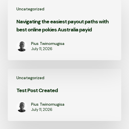
Navigating
Uncategorized
the
easiest
Navigating the easiest payout paths with
payout
best online pokies Australia payid
paths
with
best
Pius Twinomugisa
July 11, 2026
online
pokies
Australia
payid
Test
Uncategorized
Post
Created
Test Post Created
Pius Twinomugisa
July 11, 2026