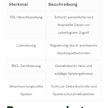
Merkmal
Beschreibung
SSL-Verschlüsselung
Schützt persönliche und
finanzielle Daten vor
unbefugtem Zugriff
Lizenzierung
Regulierung durch anerkannte
Glücksspielbehörden
RNG-Zertifizierung
Gewährleistet faire und
zufällige Spielergebnisse
Verantwortungsvolles
Tools zur Selbstkontrolle und
Spielen
Spielerschutzmaßnahmen