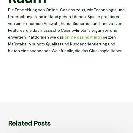
Die Entwicklung von Online-Casinos zeigt, wie Technologie und
Unterhaltung Hand in Hand gehen können. Spieler profitieren
von einer enormen Auswahl, hoher Sicherheit und innovativen
Features, die das klassische Casino-Erlebnis ergänzen und
erweitern. Plattformen wie das
online casino martin
setzen
Maßstäbe in puncto Qualität und Kundenorientierung und
bieten eine spannende Welt für alle, die das Glücksspiel lieben.
Related Posts