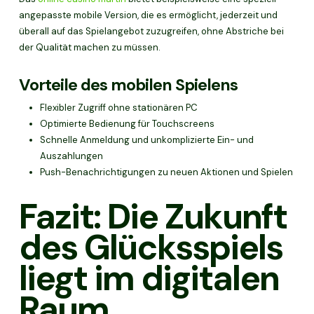
angepasste mobile Version, die es ermöglicht, jederzeit und
überall auf das Spielangebot zuzugreifen, ohne Abstriche bei
der Qualität machen zu müssen.
Vorteile des mobilen Spielens
Flexibler Zugriff ohne stationären PC
Optimierte Bedienung für Touchscreens
Schnelle Anmeldung und unkomplizierte Ein- und
Auszahlungen
Push-Benachrichtigungen zu neuen Aktionen und Spielen
Fazit: Die Zukunft
des Glücksspiels
liegt im digitalen
Raum