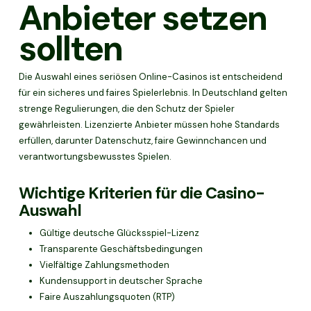
Anbieter setzen
sollten
Die Auswahl eines seriösen Online-Casinos ist entscheidend
für ein sicheres und faires Spielerlebnis. In Deutschland gelten
strenge Regulierungen, die den Schutz der Spieler
gewährleisten. Lizenzierte Anbieter müssen hohe Standards
erfüllen, darunter Datenschutz, faire Gewinnchancen und
verantwortungsbewusstes Spielen.
Wichtige Kriterien für die Casino-
Auswahl
Gültige deutsche Glücksspiel-Lizenz
Transparente Geschäftsbedingungen
Vielfältige Zahlungsmethoden
Kundensupport in deutscher Sprache
Faire Auszahlungsquoten (RTP)