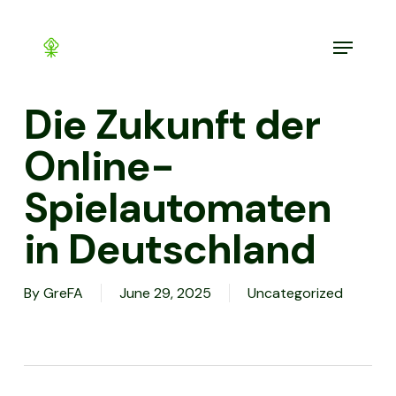
Skip
to
Menu
main
content
Die Zukunft der
Online-
Spielautomaten
in Deutschland
By
GreFA
June 29, 2025
Uncategorized