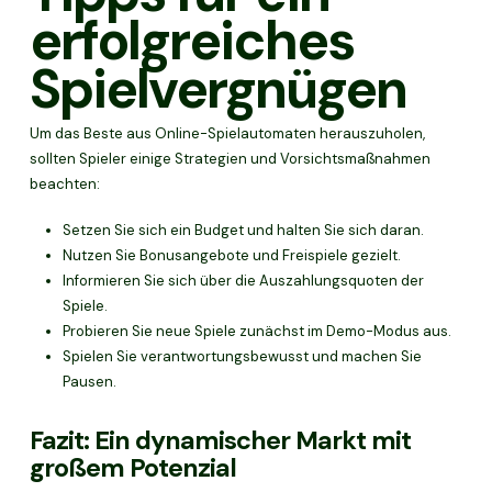
erfolgreiches
Spielvergnügen
Um das Beste aus Online-Spielautomaten herauszuholen,
sollten Spieler einige Strategien und Vorsichtsmaßnahmen
beachten:
Setzen Sie sich ein Budget und halten Sie sich daran.
Nutzen Sie Bonusangebote und Freispiele gezielt.
Informieren Sie sich über die Auszahlungsquoten der
Spiele.
Probieren Sie neue Spiele zunächst im Demo-Modus aus.
Spielen Sie verantwortungsbewusst und machen Sie
Pausen.
Fazit: Ein dynamischer Markt mit
großem Potenzial