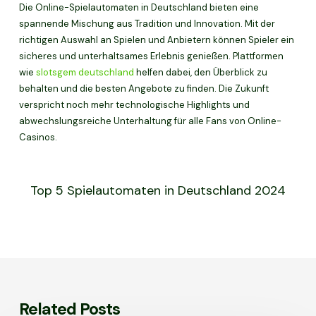
Die Online-Spielautomaten in Deutschland bieten eine
spannende Mischung aus Tradition und Innovation. Mit der
richtigen Auswahl an Spielen und Anbietern können Spieler ein
sicheres und unterhaltsames Erlebnis genießen. Plattformen
wie
slotsgem deutschland
helfen dabei, den Überblick zu
behalten und die besten Angebote zu finden. Die Zukunft
verspricht noch mehr technologische Highlights und
abwechslungsreiche Unterhaltung für alle Fans von Online-
Casinos.
Top 5 Spielautomaten in Deutschland 2024
Related Posts