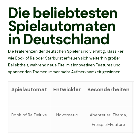
Die beliebtesten
Spielautomaten
in Deutschland
Die Präferenzen der deutschen Spieler sind vielfältig. Klassiker
wie Book of Ra oder Starburst erfreuen sich weiterhin großer
Beliebtheit, während neue Titel mit innovativen Features und
spannenden Themen immer mehr Aufmerksamkeit gewinnen.
Spielautomat
Entwickler
Besonderheiten
Book of Ra Deluxe
Novomatic
Abenteuer-Thema,
Freispiel-Feature