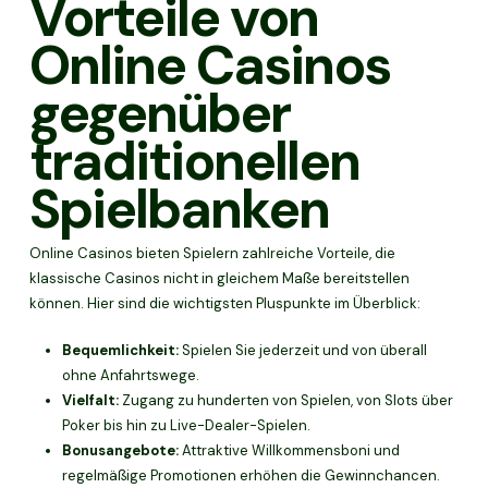
Vorteile von
Online Casinos
gegenüber
traditionellen
Spielbanken
Online Casinos bieten Spielern zahlreiche Vorteile, die
klassische Casinos nicht in gleichem Maße bereitstellen
können. Hier sind die wichtigsten Pluspunkte im Überblick:
Bequemlichkeit:
Spielen Sie jederzeit und von überall
ohne Anfahrtswege.
Vielfalt:
Zugang zu hunderten von Spielen, von Slots über
Poker bis hin zu Live-Dealer-Spielen.
Bonusangebote:
Attraktive Willkommensboni und
regelmäßige Promotionen erhöhen die Gewinnchancen.