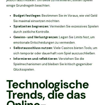
jedoch auch Risiken. Um diese zu minimieren, sollten Spieler
einige Grundregeln beachten:
Budget festlegen:
Bestimmen Sie im Voraus, wie viel Geld
Sie maximal einsetzen möchten.
Spielzeiten begrenzen:
Vermeiden Sie exzessives Spielen
durch zeitliche Kontrolle.
Gewinn- und Verlustgrenzen:
Legen Sie Limits fest, um
emotionale Entscheidungen zu vermeiden.
Selbstausschluss nutzen:
Viele Casinos bieten Tools, um
sich temporär oder dauerhaft vom Spiel auszuschließen.
Informieren und reflektieren:
Verstehen Sie die
Spielmechanismen und bleiben Sie kritisch gegenüber
Glücksspielen.
Technologische
Trends, die das
Online-