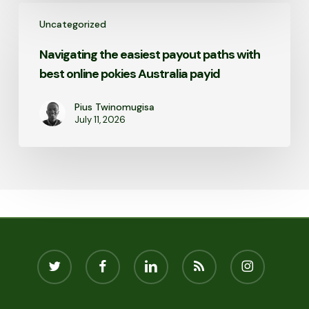
Navigating
Uncategorized
the
easiest
Navigating the easiest payout paths with
payout
best online pokies Australia payid
paths
with
best
Pius Twinomugisa
July 11, 2026
online
pokies
Australia
payid
twitter
facebook
linkedin
RSS
instagram