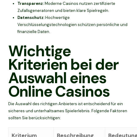
Transparenz:
Moderne Casinos nutzen zertifizierte
Zufallsgeneratoren und bieten klare Spielregeln.
Datenschutz:
Hochwertige
Verschlüsselungstechnologien schützen persönliche und
finanzielle Daten.
Wichtige
Kriterien bei der
Auswahl eines
Online Casinos
Die Auswahl des richtigen Anbieters ist entscheidend für ein
sicheres und unterhaltsames Spielerlebnis. Folgende Faktoren
sollten Sie berücksichtigen:
Kriterium
Beschreibung
Bedeutun