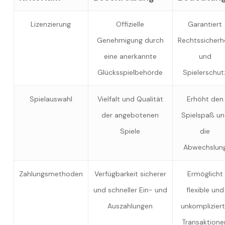
Lizenzierung
Offizielle
Garantiert
Genehmigung durch
Rechtssicherh
eine anerkannte
und
Glücksspielbehörde
Spielerschut
Spielauswahl
Vielfalt und Qualität
Erhöht den
der angebotenen
Spielspaß u
Spiele
die
Abwechslun
Zahlungsmethoden
Verfügbarkeit sicherer
Ermöglicht
und schneller Ein- und
flexible und
Auszahlungen
unkomplizier
Transaktione