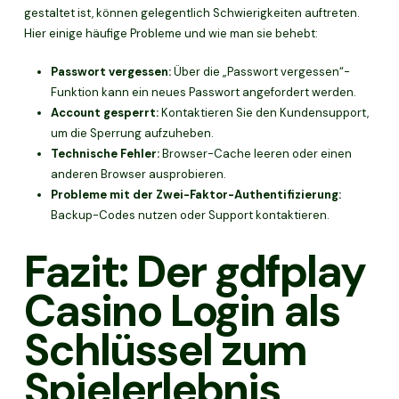
gestaltet ist, können gelegentlich Schwierigkeiten auftreten.
Hier einige häufige Probleme und wie man sie behebt:
Passwort vergessen:
Über die „Passwort vergessen“-
Funktion kann ein neues Passwort angefordert werden.
Account gesperrt:
Kontaktieren Sie den Kundensupport,
um die Sperrung aufzuheben.
Technische Fehler:
Browser-Cache leeren oder einen
anderen Browser ausprobieren.
Probleme mit der Zwei-Faktor-Authentifizierung:
Backup-Codes nutzen oder Support kontaktieren.
Fazit: Der gdfplay
Casino Login als
Schlüssel zum
Spielerlebnis