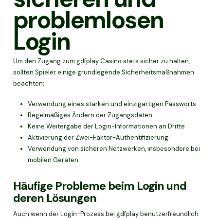
problemlosen
Login
Um den Zugang zum gdfplay Casino stets sicher zu halten,
sollten Spieler einige grundlegende Sicherheitsmaßnahmen
beachten:
Verwendung eines starken und einzigartigen Passworts
Regelmäßiges Ändern der Zugangsdaten
Keine Weitergabe der Login-Informationen an Dritte
Aktivierung der Zwei-Faktor-Authentifizierung
Verwendung von sicheren Netzwerken, insbesondere bei
mobilen Geräten
Häufige Probleme beim Login und
deren Lösungen
Auch wenn der Login-Prozess bei gdfplay benutzerfreundlich