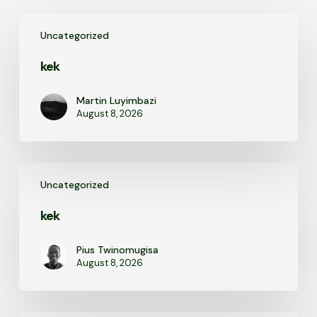
kek
Uncategorized
kek
Martin Luyimbazi
August 8, 2026
kek
Uncategorized
kek
Pius Twinomugisa
August 8, 2026