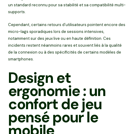
un standard reconnu pour sa stabilité et sa compatibilité multi-
supports.
Cependant, certains retours d’utilisateurs pointent encore des
micro-lags sporadiques lors de sessions intensives,
notamment sur des jeux live ou en haute définition. Ces
incidents restent néanmoins rares et souvent liés à la qualité
de la connexion ou à des spécificités de certains modèles de
smartphones.
Design et
ergonomie : un
confort de jeu
pensé pour le
mobile