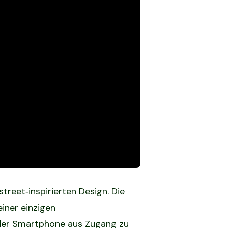
treet‑inspirierten Design. Die
einer einzigen
oder Smartphone aus Zugang zu