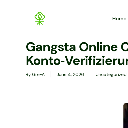
Skip
to
Home
main
content
Gangsta Online C
Konto‑Verifizieru
By
GreFA
June 4, 2026
Uncategorized