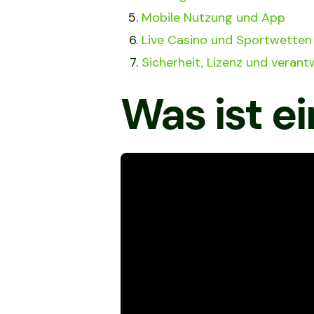
Mobile Nutzung und App
Live Casino und Sportwetten
Sicherheit, Lizenz und verant
Was ist e