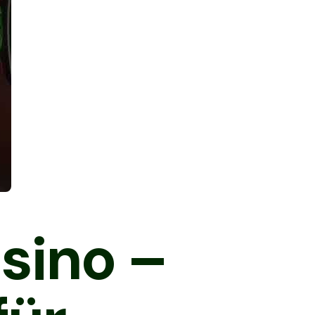
sino –