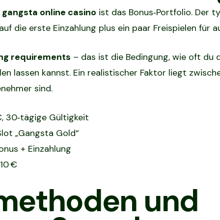
s
gangsta online casino
ist das Bonus‑Portfolio. Der
f die erste Einzahlung plus ein paar Freispielen für a
ng requirements
– das ist die Bedingung, wie oft d
n lassen kannst. Ein realistischer Faktor liegt zwisch
enehmer sind.
, 30‑tägige Gültigkeit
 Slot „Gangsta Gold“
onus + Einzahlung
 10 €
methoden und