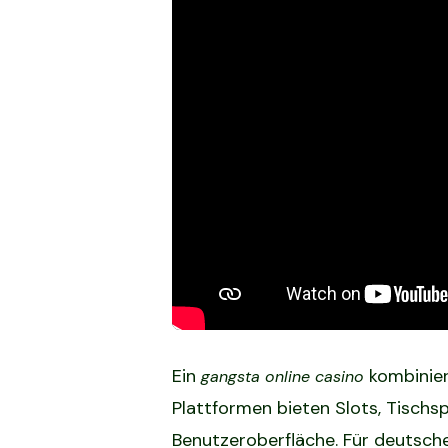
Ein
kombinier
gangsta online casino
Plattformen bieten Slots, Tischsp
Benutzeroberfläche. Für deutsch