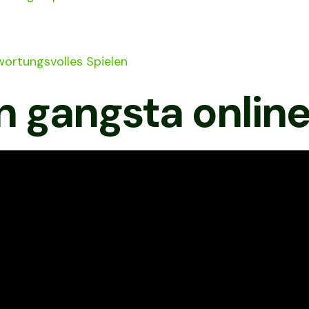
wortungsvolles Spielen
in gangsta onlin