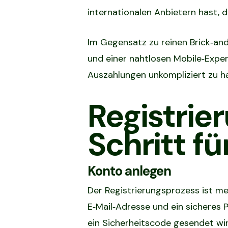
internationalen Anbietern hast, d
Im Gegensatz zu reinen Brick‑and
und einer nahtlosen Mobile‑Exper
Auszahlungen unkompliziert zu ha
Registrie
Schritt fü
Konto anlegen
Der Registrierungsprozess ist me
E‑Mail‑Adresse und ein sicheres P
ein Sicherheitscode gesendet wir