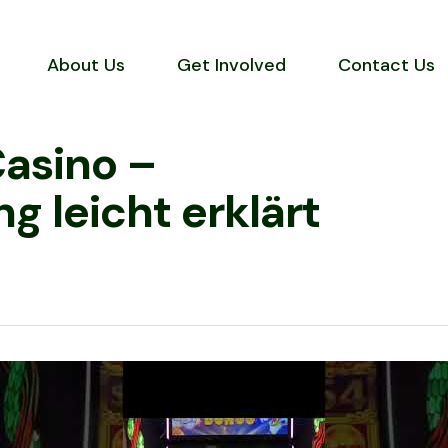
About Us
Get Involved
Contact Us
asino –
ng leicht erklärt