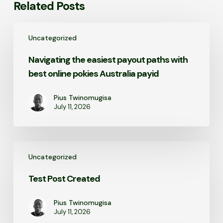
Related Posts
Navigating
Uncategorized
the
easiest
Navigating the easiest payout paths with
payout
best online pokies Australia payid
paths
with
best
Pius Twinomugisa
July 11, 2026
online
pokies
Australia
payid
Test
Uncategorized
Post
Created
Test Post Created
Pius Twinomugisa
July 11, 2026