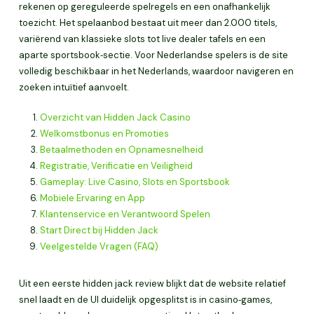
rekenen op gereguleerde spelregels en een onafhankelijk
toezicht. Het spelaanbod bestaat uit meer dan 2.000 titels,
variërend van klassieke slots tot live dealer tafels en een
aparte sportsbook‑sectie. Voor Nederlandse spelers is de site
volledig beschikbaar in het Nederlands, waardoor navigeren en
zoeken intuïtief aanvoelt.
Overzicht van Hidden Jack Casino
Welkomstbonus en Promoties
Betaalmethoden en Opnamesnelheid
Registratie, Verificatie en Veiligheid
Gameplay: Live Casino, Slots en Sportsbook
Mobiele Ervaring en App
Klantenservice en Verantwoord Spelen
Start Direct bij Hidden Jack
Veelgestelde Vragen (FAQ)
Uit een eerste hidden jack review blijkt dat de website relatief
snel laadt en de UI duidelijk opgesplitst is in casino‑games,