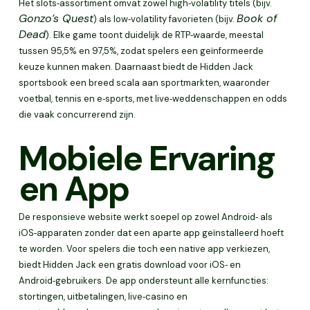
Het slots‑assortiment omvat zowel high‑volatility titels (bijv.
Gonzo’s Quest
Book of
) als low‑volatility favorieten (bijv.
Dead
). Elke game toont duidelijk de RTP‑waarde, meestal
tussen 95,5% en 97,5%, zodat spelers een geïnformeerde
keuze kunnen maken. Daarnaast biedt de Hidden Jack
sportsbook een breed scala aan sportmarkten, waaronder
voetbal, tennis en e‑sports, met live‑weddenschappen en odds
die vaak concurrerend zijn.
Mobiele Ervaring
en App
De responsieve website werkt soepel op zowel Android‑ als
iOS‑apparaten zonder dat een aparte app geïnstalleerd hoeft
te worden. Voor spelers die toch een native app verkiezen,
biedt Hidden Jack een gratis download voor iOS‑ en
Android‑gebruikers. De app ondersteunt alle kernfuncties:
stortingen, uitbetalingen, live‑casino en