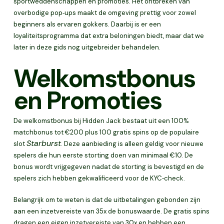
sportweddenschappen en promoties. Het ontbreken van
overbodige pop‑ups maakt de omgeving prettig voor zowel
beginners als ervaren gokkers. Daarbij is er een
loyaliteitsprogramma dat extra beloningen biedt, maar dat we
later in deze gids nog uitgebreider behandelen.
Welkomstbonus
en Promoties
De welkomstbonus bij Hidden Jack bestaat uit een 100%
matchbonus tot €200 plus 100 gratis spins op de populaire
Starburst
slot
. Deze aanbieding is alleen geldig voor nieuwe
spelers die hun eerste storting doen van minimaal €10. De
bonus wordt vrijgegeven nadat de storting is bevestigd en de
spelers zich hebben gekwalificeerd voor de KYC‑check.
Belangrijk om te weten is dat de uitbetalingen gebonden zijn
aan een inzetvereiste van 35x de bonuswaarde. De gratis spins
dragen een eigen inzetvereiste van 30x en hebben een