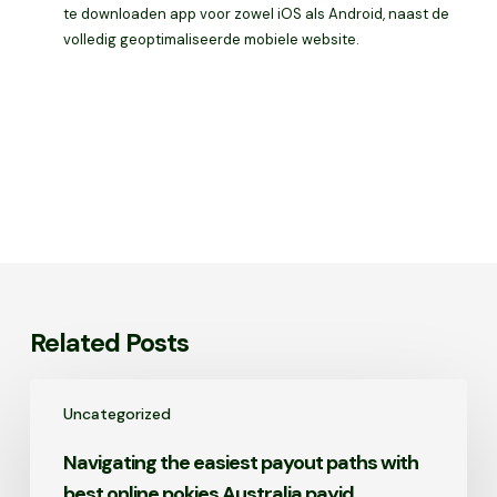
te downloaden app voor zowel iOS als Android, naast de
volledig geoptimaliseerde mobiele website.
Related Posts
Navigating
Uncategorized
the
easiest
Navigating the easiest payout paths with
payout
best online pokies Australia payid
paths