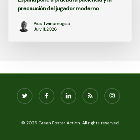
sin
precaución del jugador moderno
licencia
en
Pius Twinomugisa
España
July 11, 2026
pone
a
prueba
la
paciencia
y
la
precaución
twitter
facebook
linkedin
RSS
instagram
del
jugador
moderno
© 2026 Green Foster Action. All rights reserved