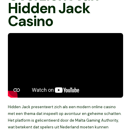
Hidden Jack
Casino
Hidden Jack presenteert zich als een modern online casino
met een thema dat inspeelt op avontuur en geheime schatten.
Het platform is gelicentieerd door de Malta Gaming Authority,
wat betekent dat spelers uit Nederland moeten kunnen