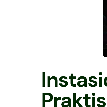
Instas
Prakti