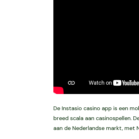
De Instasio casino app is een mo
breed scala aan casinospellen. D
aan de Nederlandse markt, met Ne