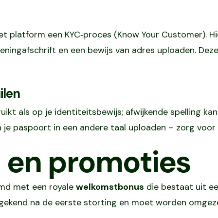
et platform een KYC‑proces (Know Your Customer). Hie
ekeningafschrift en een bewijs van adres uploaden. D
ilen
ikt als op je identiteitsbewijs; afwijkende spelling ka
je paspoort in een andere taal uploaden – zorg voor e
 en promoties
md met een royale
welkomstbonus
die bestaat uit 
egekend na de eerste storting en moet worden omgez