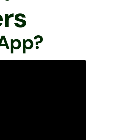
rs
 App?