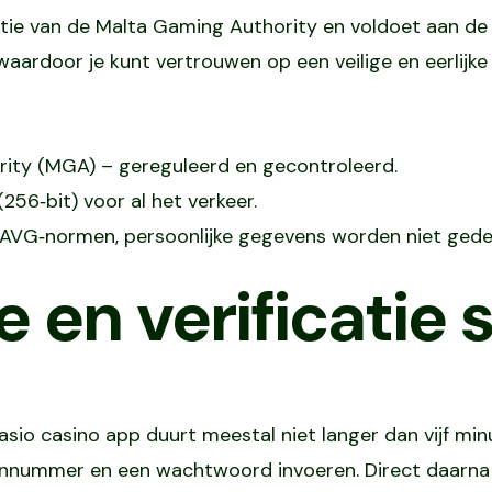
ntie van de Malta Gaming Authority en voldoet aan de
waardoor je kunt vertrouwen op een veilige en eerlijk
rity (MGA) – gereguleerd en gecontroleerd.
(256‑bit) voor al het verkeer.
e AVG‑normen, persoonlijke gegevens worden niet ged
e en verificatie 
sio casino app duurt meestal niet langer dan vijf mi
foonnummer en een wachtwoord invoeren. Direct daarna