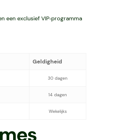
en een exclusief VIP‑programma
Geldigheid
30 dagen
14 dagen
Wekelijks
ames