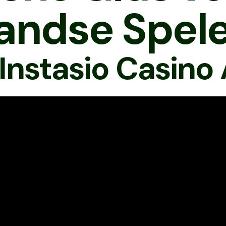
andse Spele
 Instasio Casino