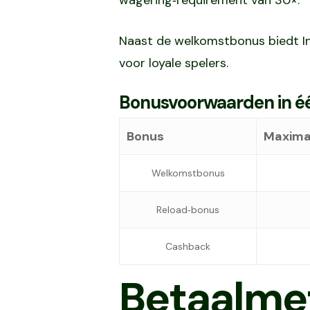
Naast de welkomstbonus biedt In
voor loyale spelers.
Bonusvoorwaarden in é
Bonus
Maxima
Welkomstbonus
Reload‑bonus
Cashback
Betaalme