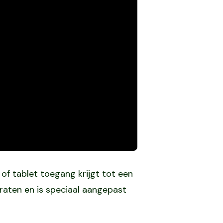
of tablet toegang krijgt tot een
raten en is speciaal aangepast