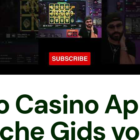
io Casino A
sche Gids vo