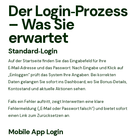
Der Login‑Prozess
– Was Sie
erwartet
Standard‑Login
Auf der Startseite finden Sie das Eingabefeld für Ihre
E‑Mail‑Adresse und das Passwort. Nach Eingabe und Klick auf
„Einloggen“ prüft das System Ihre Angaben. Bei korrekten
Daten gelangen Sie sofort ins Dashboard, wo Sie Bonus‑Details,
Kontostand und aktuelle Aktionen sehen.
Falls ein Fehler auftritt, zeigt Interwetten eine klare
Fehlermeldung („E‑Mail oder Passwort falsch“) und bietet sofort
einen Link zum Zurücksetzen an.
Mobile App Login