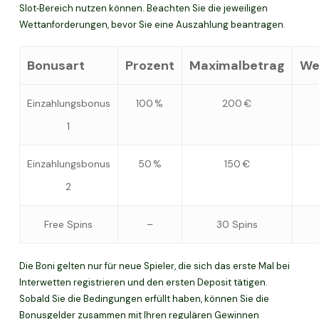
Slot‑Bereich nutzen können. Beachten Sie die jeweiligen
Wettanforderungen, bevor Sie eine Auszahlung beantragen.
Bonusart
Prozent
Maximalbetrag
We
Einzahlungsbonus
100 %
200 €
1
Einzahlungsbonus
50 %
150 €
2
Free Spins
–
30 Spins
Die Boni gelten nur für neue Spieler, die sich das erste Mal bei
Interwetten registrieren und den ersten Deposit tätigen.
Sobald Sie die Bedingungen erfüllt haben, können Sie die
Bonusgelder zusammen mit Ihren regulären Gewinnen