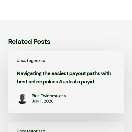
Related Posts
Navigating
Uncategorized
the
easiest
Navigating the easiest payout paths with
payout
best online pokies Australia payid
paths
with
best
Pius Twinomugisa
July 11, 2026
online
pokies
Australia
payid
Test
Uncategorized
Post