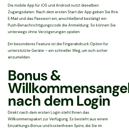
Die mobile App für iOS und Android nutzt dieselben
Zugangsdaten. Nach dem ersten Start der App geben Sie Ihre
E‑Mail und das Passwort ein, anschließend bestätigt ein
Push‑Benachrichtigungscode die Anmeldung. So können Sie
unterwegs ohne Verzögerungen spielen.
Ein besonderes Feature ist die Fingerabdruck‑Option für
unterstützte Geräte – ein schneller Weg, um sich sicher
anzumelden.
Bonus &
Willkommensange
nach dem Login
Direkt nach dem ersten Login steht Ihnen das
Willkommenspaket zur Verfügung. Es besteht aus einem
Einzahlungs‑Bonus und kostenfreien Spins, die Sie im