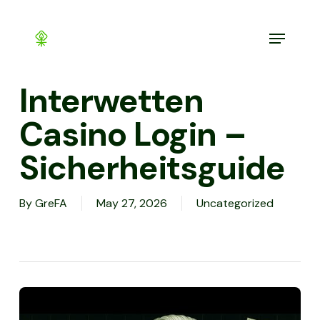
Skip
to
Menu
main
content
Interwetten
Casino Login –
Sicherheitsguide
By
GreFA
May 27, 2026
Uncategorized