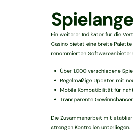
Spielange
Ein weiterer Indikator für die Ve
Casino bietet eine breite Palette
renommierten Softwareanbietern 
Über 1.000 verschiedene Spie
Regelmäßige Updates mit neu
Mobile Kompatibilität für na
Transparente Gewinnchance
Die Zusammenarbeit mit etablierte
strengen Kontrollen unterliegen.