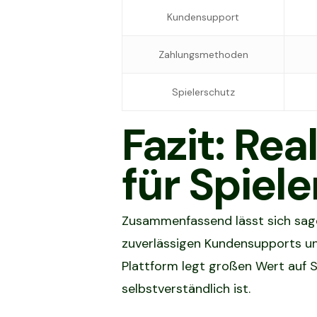
Kundensupport
Zahlungsmethoden
Spielerschutz
Fazit: Rea
für Spiele
Zusammenfassend lässt sich sagen
zuverlässigen Kundensupports und
Plattform legt großen Wert auf 
selbstverständlich ist.