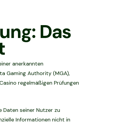
rung: Das
t
 einer anerkannten
alta Gaming Authority (MGA),
s Casino regelmäßigen Prüfungen
 Daten seiner Nutzer zu
zielle Informationen nicht in