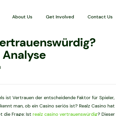
About Us
Get Involved
Contact Us
 vertrauenswürdig?
 Analyse
d
ls ist Vertrauen der entscheidende Faktor für Spieler, d
kennt man, ob ein Casino seriös ist? Realz Casino hat 
t die Frage: Ist
realz casino vertrauenswürdig
? Dieser 