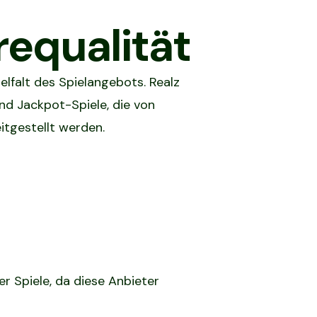
equalität
ielfalt des Spielangebots. Realz
und Jackpot-Spiele, die von
tgestellt werden.
er Spiele, da diese Anbieter