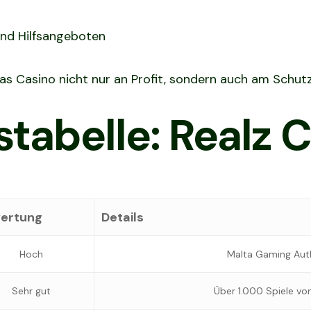
und Hilfsangeboten
 Casino nicht nur an Profit, sondern auch am Schutz d
stabelle: Realz 
ertung
Details
Hoch
Malta Gaming Aut
Sehr gut
Über 1.000 Spiele vo