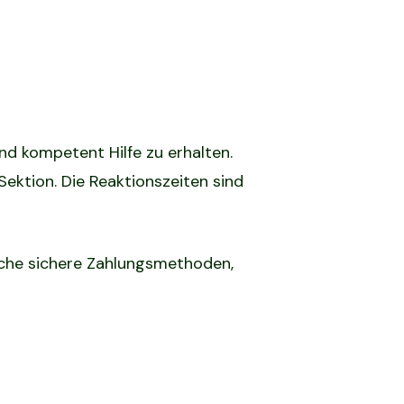
nd kompetent Hilfe zu erhalten.
ektion. Die Reaktionszeiten sind
eiche sichere Zahlungsmethoden,