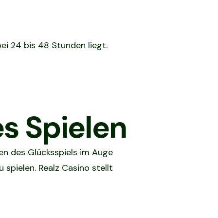
i 24 bis 48 Stunden liegt.
s Spielen
ken des Glücksspiels im Auge
 spielen. Realz Casino stellt