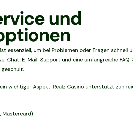
rvice und
optionen
ist essenziell, um bei Problemen oder Fragen schnell u
ive-Chat, E-Mail-Support und eine umfangreiche FAQ-S
 geschult.
ein wichtiger Aspekt. Realz Casino unterstützt zahlr
a, Mastercard)