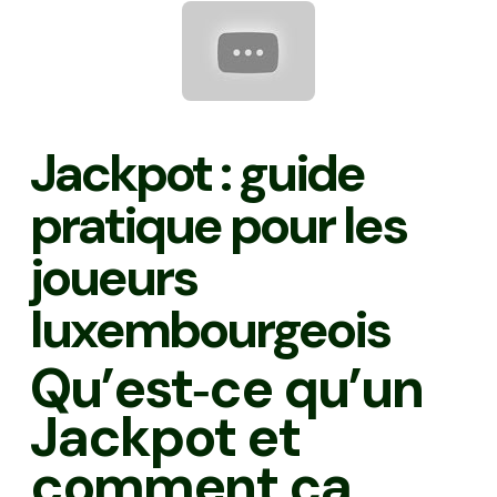
Jackpot : guide
pratique pour les
joueurs
luxembourgeois
Qu’est‑ce qu’un
Jackpot et
comment ça