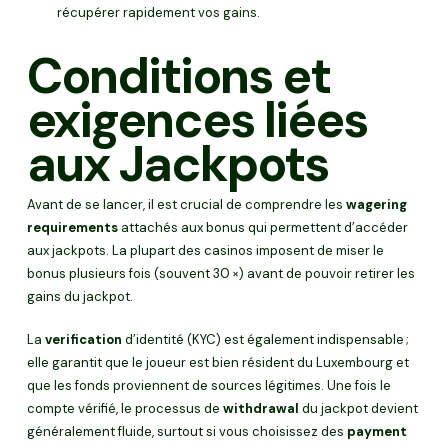
récupérer rapidement vos gains.
Conditions et
exigences liées
aux Jackpots
Avant de se lancer, il est crucial de comprendre les
wagering
requirements
attachés aux bonus qui permettent d’accéder
aux jackpots. La plupart des casinos imposent de miser le
bonus plusieurs fois (souvent 30 ×) avant de pouvoir retirer les
gains du jackpot.
La
verification
d’identité (KYC) est également indispensable ;
elle garantit que le joueur est bien résident du Luxembourg et
que les fonds proviennent de sources légitimes. Une fois le
compte vérifié, le processus de
withdrawal
du jackpot devient
généralement fluide, surtout si vous choisissez des
payment