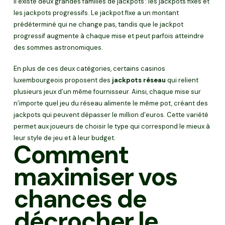
Il existe deux grandes familles de jackpots : les jackpots fixes et
les jackpots progressifs. Le jackpot fixe a un montant
prédéterminé qui ne change pas, tandis que le jackpot
progressif augmente à chaque mise et peut parfois atteindre
des sommes astronomiques.
En plus de ces deux catégories, certains casinos
luxembourgeois proposent des
jackpots réseau
qui relient
plusieurs jeux d’un même fournisseur. Ainsi, chaque mise sur
n’importe quel jeu du réseau alimente le même pot, créant des
jackpots qui peuvent dépasser le million d’euros. Cette variété
permet aux joueurs de choisir le type qui correspond le mieux à
leur style de jeu et à leur budget.
Comment
maximiser vos
chances de
décrocher le