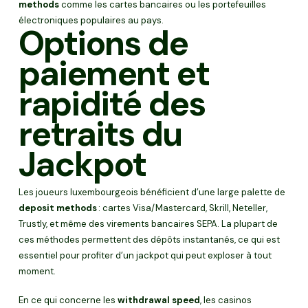
methods
comme les cartes bancaires ou les portefeuilles
électroniques populaires au pays.
Options de
paiement et
rapidité des
retraits du
Jackpot
Les joueurs luxembourgeois bénéficient d’une large palette de
deposit methods
: cartes Visa/Mastercard, Skrill, Neteller,
Trustly, et même des virements bancaires SEPA. La plupart de
ces méthodes permettent des dépôts instantanés, ce qui est
essentiel pour profiter d’un jackpot qui peut exploser à tout
moment.
En ce qui concerne les
withdrawal speed
, les casinos