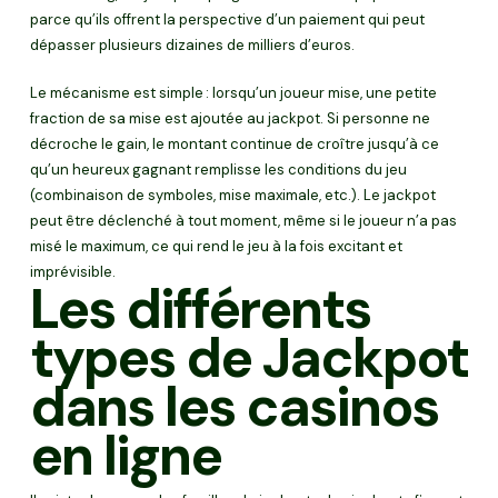
parce qu’ils offrent la perspective d’un paiement qui peut
dépasser plusieurs dizaines de milliers d’euros.
Le mécanisme est simple : lorsqu’un joueur mise, une petite
fraction de sa mise est ajoutée au jackpot. Si personne ne
décroche le gain, le montant continue de croître jusqu’à ce
qu’un heureux gagnant remplisse les conditions du jeu
(combinaison de symboles, mise maximale, etc.). Le jackpot
peut être déclenché à tout moment, même si le joueur n’a pas
misé le maximum, ce qui rend le jeu à la fois excitant et
imprévisible.
Les différents
types de Jackpot
dans les casinos
en ligne