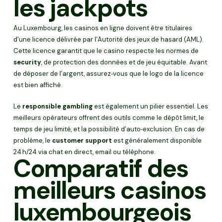
les jackpots
Au Luxembourg, les casinos en ligne doivent être titulaires
d’une licence délivrée par l’Autorité des jeux de hasard (AML).
Cette licence garantit que le casino respecte les normes de
security
, de protection des données et de jeu équitable. Avant
de déposer de l’argent, assurez‑vous que le logo de la licence
est bien affiché.
Le
responsible gambling
est également un pilier essentiel. Les
meilleurs opérateurs offrent des outils comme le dépôt limit, le
temps de jeu limité, et la possibilité d’auto‑exclusion. En cas de
problème, le
customer support
est généralement disponible
24 h/24 via chat en direct, email ou téléphone.
Comparatif des
meilleurs casinos
luxembourgeois