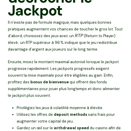
Jackpot
Il n’existe pas de formule magique, mais quelques bonnes
pratiques augmentent vos chances de toucher le gros lot. Tout
RTP
d’abord, choisissez des jeux avec un
(Return to Player)
élevé ; un RTP supérieur à 96 % indique que le jeu redistribue
davantage d’argent aux joueurs sur le long terme.
Ensuite, misez le montant maximal autorisé lorsque le jackpot
progresse rapidement. Les jackpots progressifs exigent
souvent la mise maximale pour être éligibles au gain. Enfin,
profitez des
bonus de bienvenue
qui offrent des fonds
supplémentaires pour jouer plus longtemps et donc alimenter
le jackpot plus souvent.
Privilégiez les jeux à volatilité moyenne à élevée.
Utilisez les offres de
deposit methods
sans frais pour
augmenter votre capital de jeu.
Gardez un œil sur le
withdrawal speed
du casino afin de