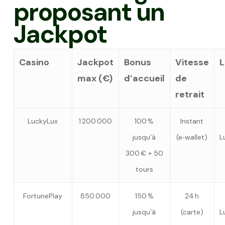
proposant un
Jackpot
Casino
Jackpot
Bonus
Vitesse
L
max (€)
d’accueil
de
retrait
LuckyLux
1 200 000
100 %
Instant
jusqu’à
(e‑wallet)
L
300 € + 50
tours
FortunePlay
850 000
150 %
24 h
jusqu’à
(carte)
L