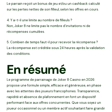
Le parrain reçoit un bonus de jeu et/ou un cashback calculé
sur les pertes nettes de son filleul, selon les offres en cours.
4. Y a-t-il une limite au nombre de filleuls ?
Non, Joker 8 ne limite pas le nombre d’invitations ni de
récompenses cumulées.
5. Combien de temps faut-il pour recevoir la récompense ?
La récompense est créditée sous 24 heures après la validation
des conditions.
En résumé
Le programme de parrainage de Joker 8 Casino en 2026
propose une formule simple, efficace et généreuse, en phase
avec les attentes des joueurs francophones. Transparence,
rapidité et absence de plafonnement en font un dispositif
performant face aux offres concurrentes. Que vous soyez un
joueur occasionnel ou un membre actif souhaitant faire grandir