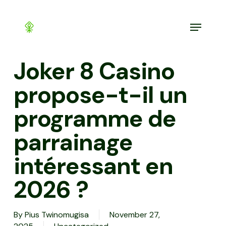
Skip
to
Menu
main
content
Joker 8 Casino
propose-t-il un
programme de
parrainage
intéressant en
2026 ?
By
Pius Twinomugisa
November 27,