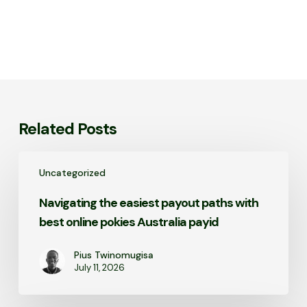
Related Posts
Navigating
Uncategorized
the
easiest
Navigating the easiest payout paths with
payout
best online pokies Australia payid
paths
with
best
Pius Twinomugisa
July 11, 2026
online
pokies
Australia