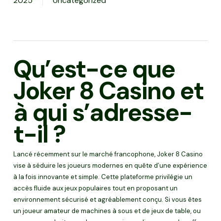
2025
Uncategorized
Qu’est-ce que
Joker 8 Casino et
à qui s’adresse-
t-il ?
Lancé récemment sur le marché francophone, Joker 8 Casino
vise à séduire les joueurs modernes en quête d’une expérience
à la fois innovante et simple. Cette plateforme privilégie un
accès fluide aux jeux populaires tout en proposant un
environnement sécurisé et agréablement conçu. Si vous êtes
un joueur amateur de machines à sous et de jeux de table, ou