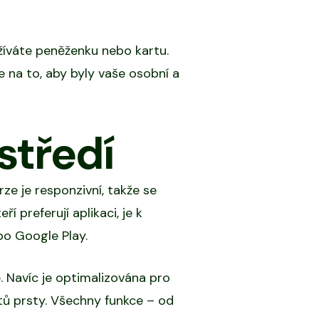
žíváte peněženku nebo kartu.
 na to, aby byly vaše osobní a
středí
ze je responzivní, takže se
 preferují aplikaci, je k
bo Google Play.
. Navíc je optimalizována pro
ů prsty. Všechny funkce – od