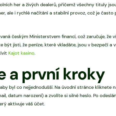
olních her a živých dealerů, přičemž všechny tituly js
er, ale i rychlé načítání a stabilní provoz, což je ča
ovaná českým Ministerstvem financí, což zaručuje, že 
být jisti, že peníze, které vkladáte, jsou v bezpečí a 
ívit
Kajot kasino
.
e a první kroky
aby byl co nejjednodušší. Na úvodní stránce kliknete na
il, datum narození) a zvolíte si silné heslo. Po odeslá
rý aktivuje váš účet.