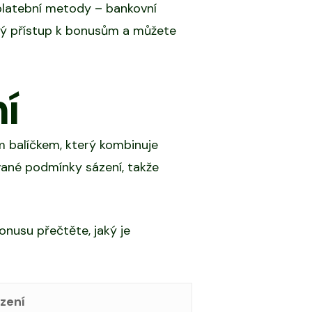
 platební metody – bankovní
itý přístup k bonusům a můžete
í
ím balíčkem, který kombinuje
ované podmínky sázení, takže
onusu přečtěte, jaký je
zení