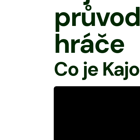
průvod
hráče
Co je Kaj