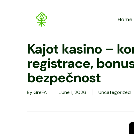
Skip
to
Home
main
content
Kajot kasino – k
registrace, bonus
bezpečnost
By
GreFA
June 1, 2026
Uncategorized