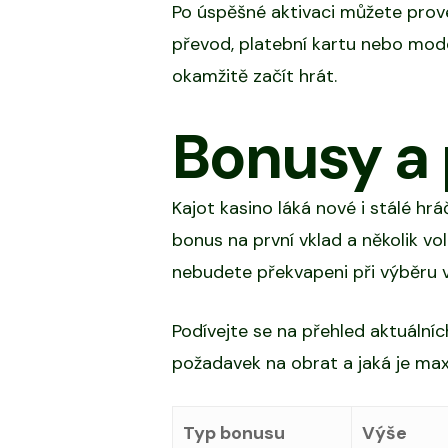
Po úspěšné aktivaci můžete prov
převod, platební kartu nebo mod
okamžitě začít hrát.
Bonusy a
Kajot kasino láká nové i stálé hr
bonus na první vklad a několik v
nebudete překvapeni při výběru v
Podívejte se na přehled aktuálníc
požadavek na obrat a jaká je max
Typ bonusu
Výše