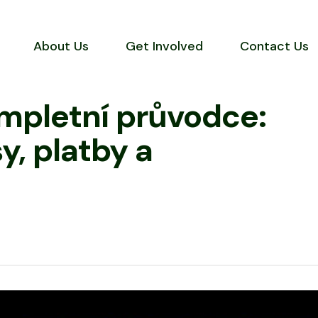
About Us
Get Involved
Contact Us
ompletní průvodce:
y, platby a