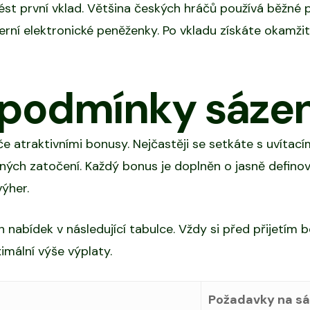
ést první vklad. Většina českých hráčů používá běžné
erní elektronické peněženky. Po vkladu získáte okamž
 podmínky sázen
áče atraktivními bonusy. Nejčastěji se setkáte s uvítac
olných zatočení. Každý bonus je doplněn o jasně defin
ýher.
h nabídek v následující tabulce. Vždy si před přijetím b
imální výše výplaty.
Požadavky na sá