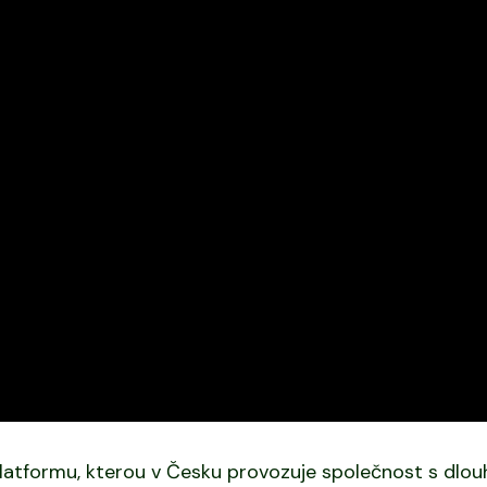
latformu, kterou v Česku provozuje společnost s dlouho