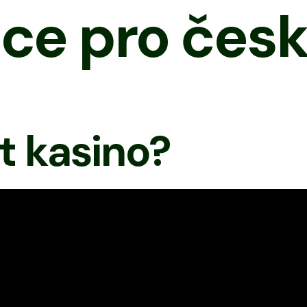
ce pro čes
ot kasino?