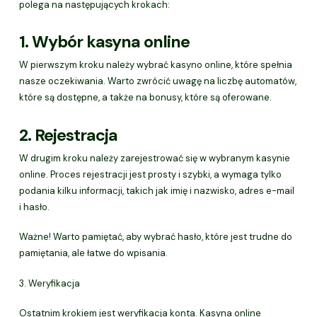
polega na następujących krokach:
1. Wybór kasyna online
W pierwszym kroku należy wybrać kasyno online, które spełnia
nasze oczekiwania. Warto zwrócić uwagę na liczbę automatów,
które są dostępne, a także na bonusy, które są oferowane.
2. Rejestracja
W drugim kroku należy zarejestrować się w wybranym kasynie
online. Proces rejestracji jest prosty i szybki, a wymaga tylko
podania kilku informacji, takich jak imię i nazwisko, adres e-mail
i hasło.
Ważne! Warto pamiętać, aby wybrać hasło, które jest trudne do
pamiętania, ale łatwe do wpisania.
3. Weryfikacja
Ostatnim krokiem jest weryfikacja konta. Kasyna online