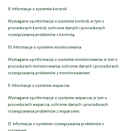
9. Informacje o systemie kontroli
Wymagane są informacje o systemie kontroli, w tym o
procedurach kontroli, ochronie danych i procedurach
rozwiązywania problemów z kontrolą.
10. Informacje o systemie monitorowania
Wymagane są informacje o systemie monitorowania, w tym o
procedurach monitorowania, ochronie danych i procedurach
rozwiązywania problemów z monitorowaniem.
11. Informacje o systemie wsparcia
Wymagane są informacje o systemie wsparcia, w tym o
procedurach wsparcia, ochronie danych i procedurach
rozwiązywania problemów z wsparciem.
12. Informacje o systemie rozwiązywania problemów z
systemem