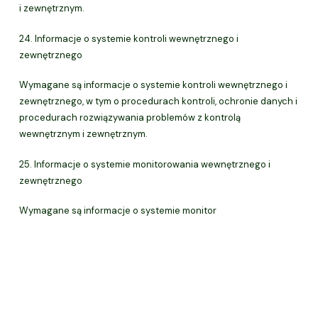
i zewnętrznym.
24. Informacje o systemie kontroli wewnętrznego i
zewnętrznego
Wymagane są informacje o systemie kontroli wewnętrznego i
zewnętrznego, w tym o procedurach kontroli, ochronie danych i
procedurach rozwiązywania problemów z kontrolą
wewnętrznym i zewnętrznym.
25. Informacje o systemie monitorowania wewnętrznego i
zewnętrznego
Wymagane są informacje o systemie monitor