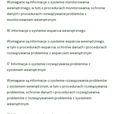
Wymagane są informacje o systemie monitorowania
wewnętrznego, w tym o procedurach monitorowania, ochronie
danych i procedurach rozwiązywania problemów z
monitorowaniem wewnętrznym.
16. Informacje o systemie wsparcia wewnętrznego
Wymagane są informacje o systemie wsparcia wewnętrznego,
w tym o procedurach wsparcia, ochronie danych i procedurach
rozwiązywania problemów z wsparciem wewnętrznym.
17. Informacje o systemie rozwiązywania problemów z
systemem wewnętrznym
Wymagane są informacje o systemie rozwiązywania problemów
z systemem wewnętrznym, w tym o procedurach rozwiązywania
problemów, ochronie danych i procedurach rozwiązywania
problemów z rozwiązywaniem problemów z systemem
wewnętrznym.