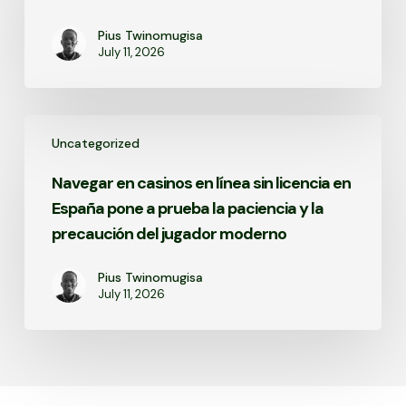
Pius Twinomugisa
July 11, 2026
Navegar
Uncategorized
en
casinos
Navegar en casinos en línea sin licencia en
en
España pone a prueba la paciencia y la
línea
sin
precaución del jugador moderno
licencia
en
Pius Twinomugisa
España
July 11, 2026
pone
a
prueba
la
paciencia