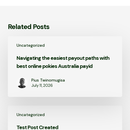
Related Posts
Navigating
Uncategorized
the
easiest
Navigating the easiest payout paths with
payout
best online pokies Australia payid
paths
with
best
Pius Twinomugisa
July 11, 2026
online
pokies
Australia
payid
Test
Uncategorized
Post
Created
Test Post Created