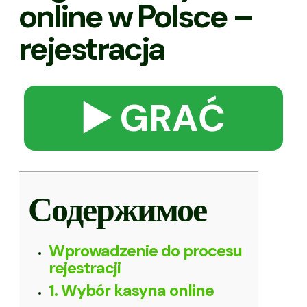
online w Polsce –
rejestracja
▶️ GRAĆ
Содержимое
Wprowadzenie do procesu
rejestracji
1. Wybór kasyna online