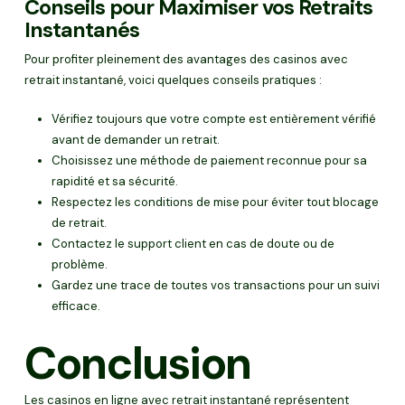
Conseils pour Maximiser vos Retraits
Instantanés
Pour profiter pleinement des avantages des casinos avec
retrait instantané, voici quelques conseils pratiques :
Vérifiez toujours que votre compte est entièrement vérifié
avant de demander un retrait.
Choisissez une méthode de paiement reconnue pour sa
rapidité et sa sécurité.
Respectez les conditions de mise pour éviter tout blocage
de retrait.
Contactez le support client en cas de doute ou de
problème.
Gardez une trace de toutes vos transactions pour un suivi
efficace.
Conclusion
Les casinos en ligne avec retrait instantané représentent