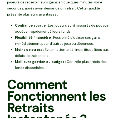
joueurs de recevoir leurs gains en quelques minutes, voire
secondes, après avoir demandé un retrait. Cette rapidité
présente plusieurs avantages :
Confiance accrue :
Les joueurs sont rassurés de pouvoir
accéder rapidement à leurs fonds.
Flexibilité financière :
Possibilité d’utiliser ses gains
immédiatement pour d’autres jeux ou dépenses.
Moins de stress :
Éviter l’attente et l’incertitude liées aux
délais de traitement.
Meilleure gestion du budget :
Contrôle plus précis des
fonds disponibles.
Comment
Fonctionnent les
Retraits