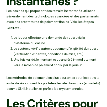
Instantanés ?
Les casinos qui proposent des retraits instantanés utilisent
généralement des technologies avancées et des partenariats
avec des prestataires de paiement fiables. Voici les étapes
typiques :
Le joueur effectue une demande de retrait via la
plateforme du casino.
Le système vérifie automatiquement l’éligibilité du retrait
(vérification d’identité, conditions de mise, etc.).
Une fois validé, le montant est transféré immédiatement
vers le moyen de paiement choisi par le joueur.
Les méthodes de paiement les plus courantes pour les retraits
instantanés incluent les portefeuilles électroniques (e-wallets)
comme Skrill, Neteller, et parfois les cryptomonnaies.
Les Critères pour