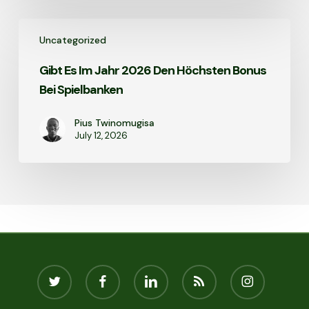
Gibt
Uncategorized
Es
Im
Gibt Es Im Jahr 2026 Den Höchsten Bonus
Jahr
Bei Spielbanken
2026
Den
Höchsten
Pius Twinomugisa
July 12, 2026
Bonus
Bei
Spielbanken
twitter
facebook
linkedin
RSS
instagram