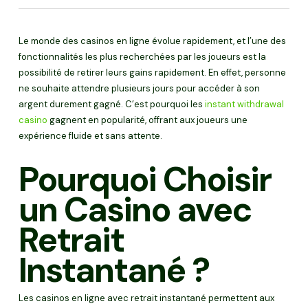
Le monde des casinos en ligne évolue rapidement, et l’une des
fonctionnalités les plus recherchées par les joueurs est la
possibilité de retirer leurs gains rapidement. En effet, personne
ne souhaite attendre plusieurs jours pour accéder à son
argent durement gagné. C’est pourquoi les
instant withdrawal
casino
gagnent en popularité, offrant aux joueurs une
expérience fluide et sans attente.
Pourquoi Choisir
un Casino avec
Retrait
Instantané ?
Les casinos en ligne avec retrait instantané permettent aux