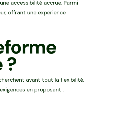
ne accessibilité accrue. Parmi
r, offrant une expérience
teforme
 ?
herchent avant tout la flexibilité,
 exigences en proposant :