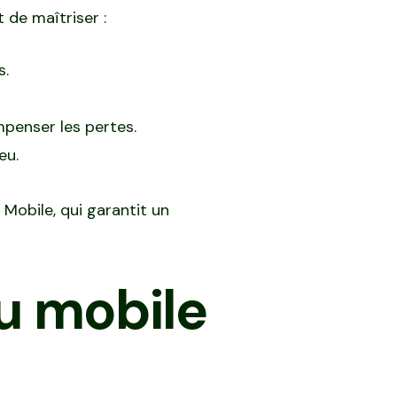
 de maîtriser :
s.
mpenser les pertes.
eu.
Mobile, qui garantit un
eu mobile