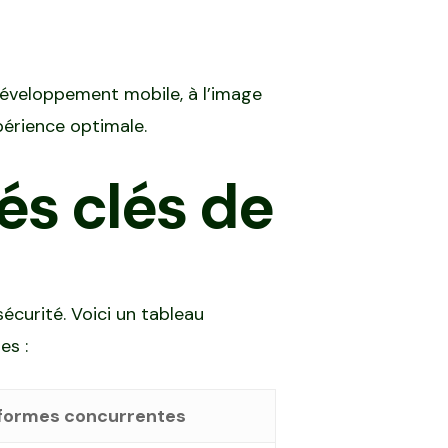
développement mobile, à l’image
périence optimale.
és clés de
curité. Voici un tableau
es :
formes concurrentes