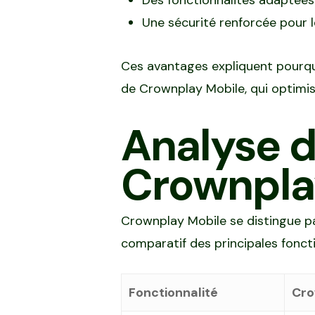
Des fonctionnalités adaptées 
Une sécurité renforcée pour l
Ces avantages expliquent pourqu
de Crownplay Mobile, qui optimis
Analyse d
Crownpla
Crownplay Mobile se distingue pa
comparatif des principales foncti
Fonctionnalité
Cro