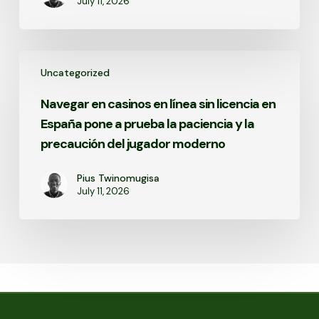
July 11, 2026
Navegar
Uncategorized
en
casinos
Navegar en casinos en línea sin licencia en
en
España pone a prueba la paciencia y la
línea
sin
precaución del jugador moderno
licencia
en
Pius Twinomugisa
España
July 11, 2026
pone
a
prueba
la
paciencia
y
la