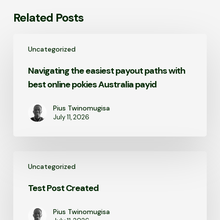
Related Posts
Navigating
Uncategorized
the
easiest
Navigating the easiest payout paths with
payout
best online pokies Australia payid
paths
with
best
Pius Twinomugisa
July 11, 2026
online
pokies
Australia
payid
Test
Uncategorized
Post
Created
Test Post Created
Pius Twinomugisa