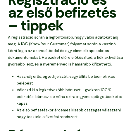
az első befizetés
– tippek
A regisztráció során a legfontosabb, hogy valós adatokat adj
meg. A KYC (Know Your Customer) folyamat során a kaszinó
kérni fogja az azonosítóddal és egy címmel kapcsolatos
dokumentumokat. Ha ezeket előre előkészíted, a fiók aktiválása
gyorsabb lesz, és a nyereményed is hamarabb kifizethető.
Használj erős, egyedi jelszót, vagy állíts be biometrikus
belépést.
Válaszd ki a legkedvezőbb bónuszt – gyakran 100 %
befizetési bónusz, de néha extra ingyenes pörgetéseket is
kapsz.
Az első befizetéskor érdemes kisebb összeget választani,
hogy teszteld a fizetési rendszert.