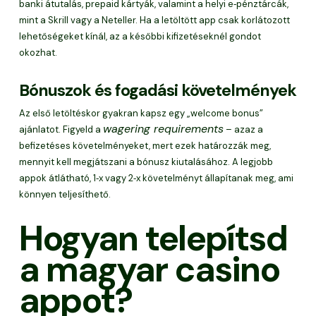
banki átutalás, prepaid kártyák, valamint a helyi e‑pénztárcák,
mint a Skrill vagy a Neteller. Ha a letöltött app csak korlátozott
lehetőségeket kínál, az a későbbi kifizetéseknél gondot
okozhat.
Bónuszok és fogadási követelmények
Az első letöltéskor gyakran kapsz egy „welcome bonus”
wagering requirements
ajánlatot. Figyeld a
– azaz a
befizetéses követelményeket, mert ezek határozzák meg,
mennyit kell megjátszani a bónusz kiutalásához. A legjobb
appok átlátható, 1‑x vagy 2‑x követelményt állapítanak meg, ami
könnyen teljesíthető.
Hogyan telepítsd
a magyar casino
appot?