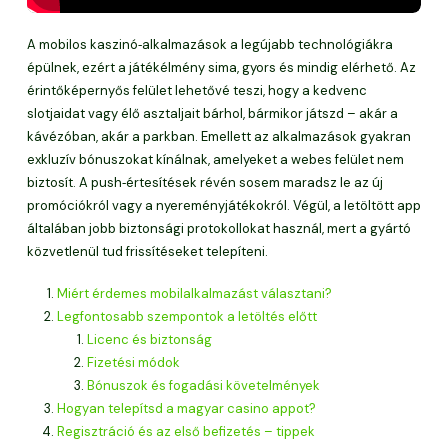
A mobilos kaszinó‑alkalmazások a legújabb technológiákra
épülnek, ezért a játékélmény sima, gyors és mindig elérhető. Az
érintőképernyős felület lehetővé teszi, hogy a kedvenc
slotjaidat vagy élő asztaljait bárhol, bármikor játszd – akár a
kávézóban, akár a parkban. Emellett az alkalmazások gyakran
exkluzív bónuszokat kínálnak, amelyeket a webes felület nem
biztosít. A push‑értesítések révén sosem maradsz le az új
promóciókról vagy a nyereményjátékokról. Végül, a letöltött app
általában jobb biztonsági protokollokat használ, mert a gyártó
közvetlenül tud frissítéseket telepíteni.
Miért érdemes mobilalkalmazást választani?
Legfontosabb szempontok a letöltés előtt
Licenc és biztonság
Fizetési módok
Bónuszok és fogadási követelmények
Hogyan telepítsd a magyar casino appot?
Regisztráció és az első befizetés – tippek