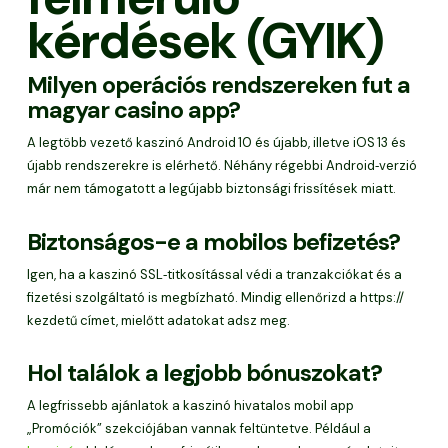
kérdések (GYIK)
Milyen operációs rendszereken fut a
magyar casino app?
A legtöbb vezető kaszinó Android 10 és újabb, illetve iOS 13 és
újabb rendszerekre is elérhető. Néhány régebbi Android‑verzió
már nem támogatott a legújabb biztonsági frissítések miatt.
Biztonságos-e a mobilos befizetés?
Igen, ha a kaszinó SSL‑titkosítással védi a tranzakciókat és a
fizetési szolgáltató is megbízható. Mindig ellenőrizd a https://
kezdetű címet, mielőtt adatokat adsz meg.
Hol találok a legjobb bónuszokat?
A legfrissebb ajánlatok a kaszinó hivatalos mobil app
„Promóciók” szekciójában vannak feltüntetve. Például a