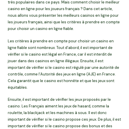
très populaires dans ce pays. Mais comment choisir le meilleur
casino en ligne pour les joueurs français ? Dans cet article,
nous allons vous présenter les meilleurs casinos en ligne pour
les joueurs français, ainsi que les critères à prendre en compte
pour choisir un casino en ligne fiable.
Les critères à prendre en compte pour choisir un casino en
ligne fiable sont nombreux. Tout d’abord, il est important de
vérifier si le casino est légal en France, car il est interdit de
jouer dans des casinos en ligne illégaux. Ensuite, il est
important de vérifier si le casino est régulé par une autorité de
contrôle, comme l’Autorité des jeux en ligne (AJE) en France.
Cela garantit que le casino est honnête et que les jeux sont
équitables.
Ensuite, il est important de vérifier les jeux proposés par le
casino. Les Français aiment les jeux de hasard, comme la
roulette, la blackjack et les machines à sous. Il est donc
important de vérifier si le casino propose ces jeux. De plus, il est
important de vérifier si le casino propose des bonus et des