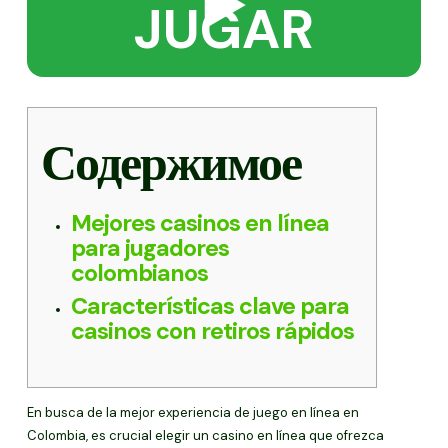
▶️
JUGAR
Содержимое
Mejores casinos en línea
para jugadores
colombianos
Características clave para
casinos con retiros rápidos
En busca de la mejor experiencia de juego en línea en
Colombia, es crucial elegir un casino en línea que ofrezca