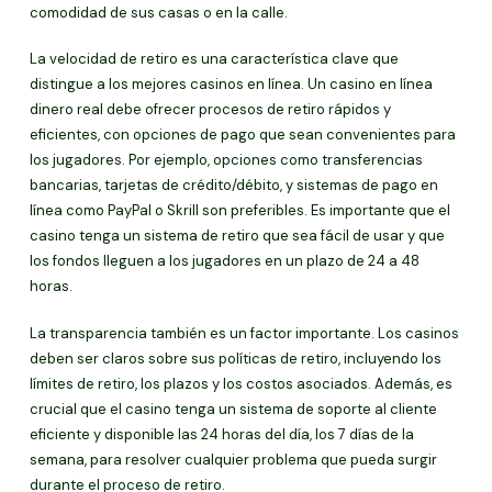
comodidad de sus casas o en la calle.
La velocidad de retiro es una característica clave que
distingue a los mejores casinos en línea. Un casino en línea
dinero real debe ofrecer procesos de retiro rápidos y
eficientes, con opciones de pago que sean convenientes para
los jugadores. Por ejemplo, opciones como transferencias
bancarias, tarjetas de crédito/débito, y sistemas de pago en
línea como PayPal o Skrill son preferibles. Es importante que el
casino tenga un sistema de retiro que sea fácil de usar y que
los fondos lleguen a los jugadores en un plazo de 24 a 48
horas.
La transparencia también es un factor importante. Los casinos
deben ser claros sobre sus políticas de retiro, incluyendo los
límites de retiro, los plazos y los costos asociados. Además, es
crucial que el casino tenga un sistema de soporte al cliente
eficiente y disponible las 24 horas del día, los 7 días de la
semana, para resolver cualquier problema que pueda surgir
durante el proceso de retiro.