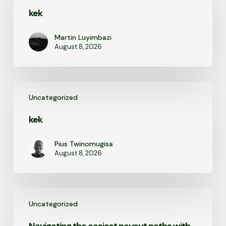
kek
Martin Luyimbazi
August 8, 2026
kek
Uncategorized
kek
Pius Twinomugisa
August 8, 2026
Navigating
Uncategorized
the
easiest
Navigating the easiest payout paths with