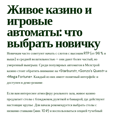
Живое казино и
игровые
автоматы: что
выбрать новичку
Новичкам часто советуют начать с слотов с высоким RTP (от 96 % и
выше) и средней волатильностью – они дают более частый, но
умеренный выигрыш. Среди популярных автоматов в Мелстрой
казино стоит обратить внимание на «Starburst», «Gonzo’s Quest» и
«Mega Fortune». Каждый из них имеет понятный интерфейс и
доступен в демо‑режиме.
Если вам интереснее атмосферу реального зала, живое казино
предлагает столы с блэкджеком, рулеткой и баккарой, где действуют
настоящие крупье. Для начала рекомендуется выбрать столы с
низкими ставками (мин. 10 ₽) и воспользоваться опцией «учебный