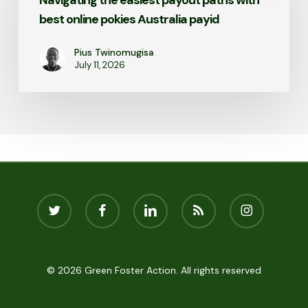
payout
best online pokies Australia payid
paths
with
best
Pius Twinomugisa
July 11, 2026
online
pokies
Australia
payid
twitter
facebook
linkedin
RSS
instagram
© 2026 Green Foster Action. All rights reserved