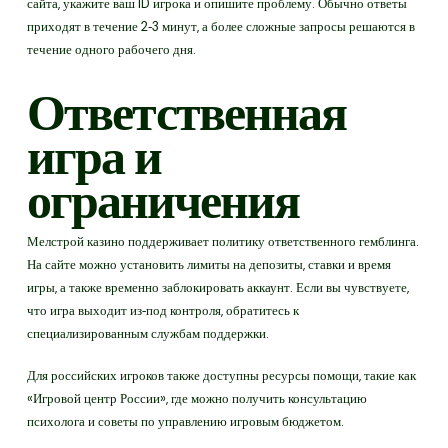
сайта, укажите ваш ID игрока и опишите проблему. Обычно ответы
приходят в течение 2‑3 минут, а более сложные запросы решаются в
течение одного рабочего дня.
Ответственная
игра и
ограничения
Мелстрой казино поддерживает политику ответственного гемблинга.
На сайте можно установить лимиты на депозиты, ставки и время
игры, а также временно заблокировать аккаунт. Если вы чувствуете,
что игра выходит из‑под контроля, обратитесь к
специализированным службам поддержки.
Для российских игроков также доступны ресурсы помощи, такие как
«Игровой центр России», где можно получить консультацию
психолога и советы по управлению игровым бюджетом.