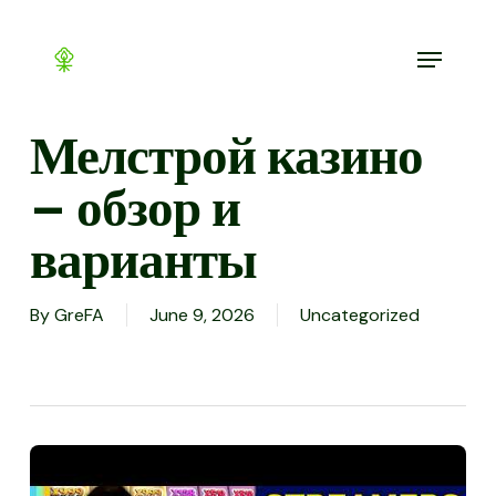
Skip
to
Menu
main
content
Мелстрой казино
– обзор и
варианты
By
GreFA
June 9, 2026
Uncategorized