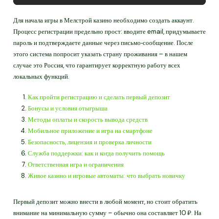
Для начала игры в Мелстрой казино необходимо создать аккаунт.
Процесс регистрации предельно прост: вводите email, придумываете
пароль и подтверждаете данные через письмо‑сообщение. После
этого система попросит указать страну проживания – в нашем
случае это Россия, что гарантирует корректную работу всех
локальных функций.
Как пройти регистрацию и сделать первый депозит
Бонусы и условия отыгрыша
Методы оплаты и скорость вывода средств
Мобильное приложение и игра на смартфоне
Безопасность, лицензия и проверка личности
Служба поддержки: как и когда получить помощь
Ответственная игра и ограничения
Живое казино и игровые автоматы: что выбрать новичку
Первый депозит можно внести в любой момент, но стоит обратить
внимание на минимальную сумму – обычно она составляет 10 ₽. На