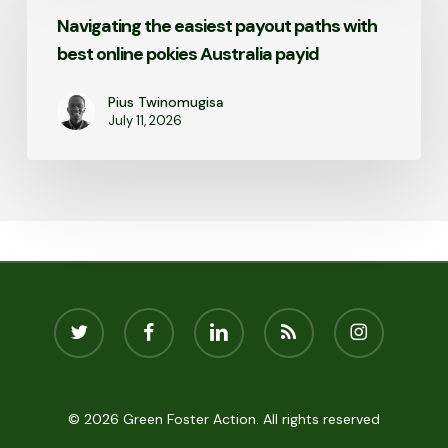
easiest
Navigating the easiest payout paths with
payout
best online pokies Australia payid
paths
with
best
Pius Twinomugisa
July 11, 2026
online
pokies
Australia
payid
twitter
facebook
linkedin
RSS
instagram
© 2026 Green Foster Action. All rights reserved