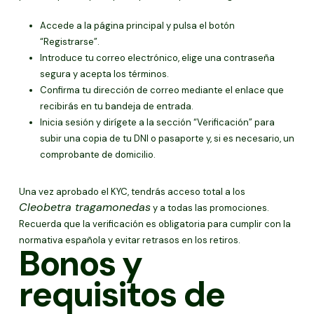
Accede a la página principal y pulsa el botón
“Registrarse”.
Introduce tu correo electrónico, elige una contraseña
segura y acepta los términos.
Confirma tu dirección de correo mediante el enlace que
recibirás en tu bandeja de entrada.
Inicia sesión y dirígete a la sección “Verificación” para
subir una copia de tu DNI o pasaporte y, si es necesario, un
comprobante de domicilio.
Una vez aprobado el KYC, tendrás acceso total a los
Cleobetra tragamonedas
y a todas las promociones.
Recuerda que la verificación es obligatoria para cumplir con la
normativa española y evitar retrasos en los retiros.
Bonos y
requisitos de