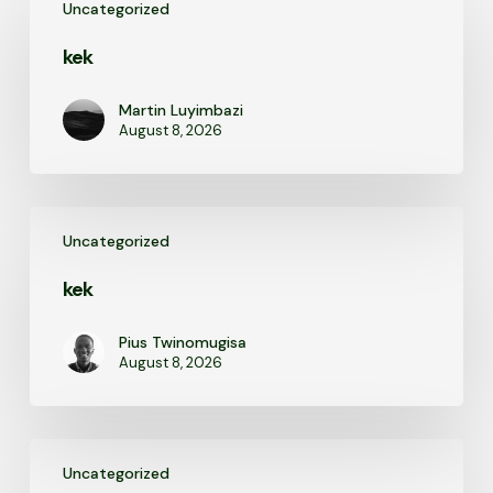
Uncategorized
kek
Martin Luyimbazi
August 8, 2026
kek
Uncategorized
kek
Pius Twinomugisa
August 8, 2026
Navigating
Uncategorized
the