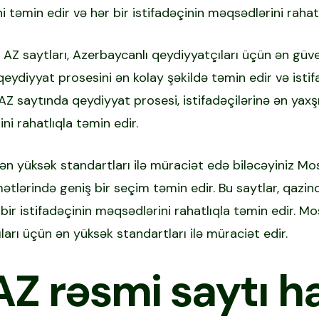
 təmin edir və hər bir istifadəçinin məqsədlərini rahatl
Z saytları, Azerbaycanlı qeydiyyatçıları üçün ən güv
qeydiyyat prosesini ən kolay şəkildə təmin edir və isti
AZ saytında qeydiyyat prosesi, istifadəçilərinə ən yaxş
ni rahatlıqla təmin edir.
ən yüksək standartları ilə müraciət edə biləcəyiniz 
ətlərində geniş bir seçim təmin edir. Bu saytlar, qaz
 bir istifadəçinin məqsədlərini rahatlıqla təmin edir
ları üçün ən yüksək standartları ilə müraciət edir.
Z rəsmi saytı 