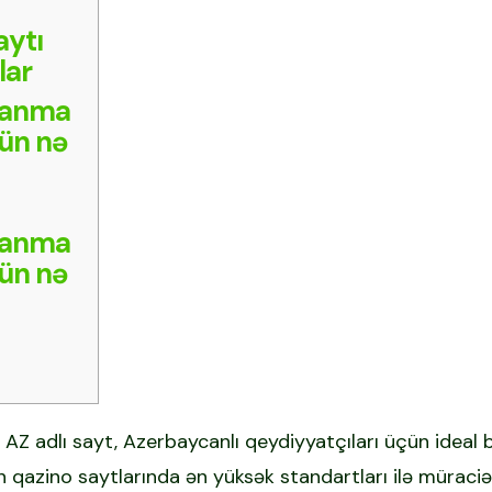
aytı
lar
zanma
çün nə
zanma
çün nə
 adlı sayt, Azerbaycanlı qeydiyyatçıları üçün ideal 
qazino saytlarında ən yüksək standartları ilə müraciət 