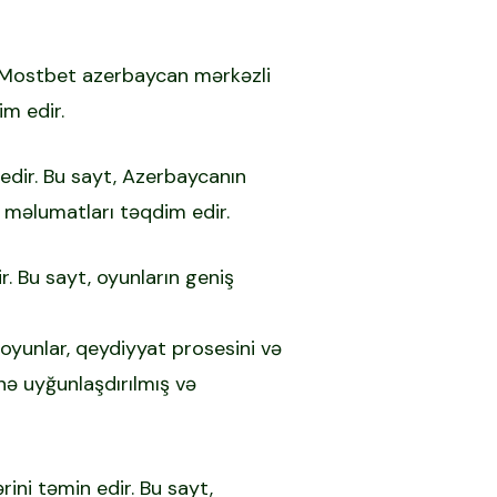
. Mostbet azerbaycan mərkəzli
im edir.
 edir. Bu sayt, Azerbaycanın
n məlumatları təqdim edir.
. Bu sayt, oyunların geniş
oyunlar, qeydiyyat prosesini və
nə uyğunlaşdırılmış və
ini təmin edir. Bu sayt,