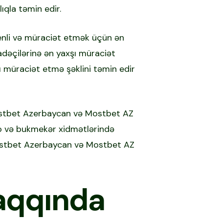
ıqla təmin edir.
enli və müraciət etmək üçün ən
fadəçilərinə ən yaxşı müraciət
ı müraciət etmə şəklini təmin edir
Mostbet Azerbaycan və Mostbet AZ
ino və bukmekər xidmətlərində
. Mostbet Azerbaycan və Mostbet AZ
haqqında