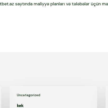
t.az saytında maliyyə planları və tələbələr üçün məlu
kek
N
Uncategorized
t
e
kek