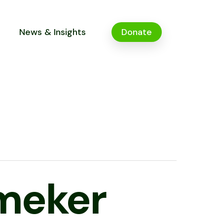
News & Insights
Donate
meker