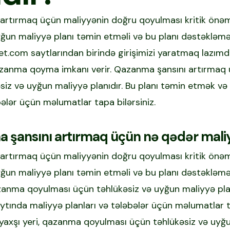
rtırmaq üçün maliyyənin doğru qoyulması kritik önəml
uyğun maliyyə planı təmin etməli və bu planı dəstəklə
.com saytlarından birində girişimizi yaratmaq lazımdır
anma qoyma imkanı verir. Qazanma şansını artırmaq üç
iz və uyğun maliyyə planıdır. Bu planı təmin etmək v
bələr üçün məlumatlar tapa bilərsiniz.
şansını artırmaq üçün nə qədər mali
rtırmaq üçün maliyyənin doğru qoyulması kritik önəml
yğun maliyyə planı təmin etməli və bu planı dəstəkləm
azanma qoyulması üçün təhlükəsiz və uyğun maliyyə plan
ında maliyyə planları və tələbələr üçün məlumatlar t
axşı yeri, qazanma qoyulması üçün təhlükəsiz və uyğun