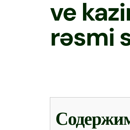
ve kazi
rəsmi 
Содержи