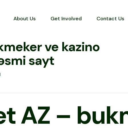
About Us
Get Involved
Contact Us
kmeker ve kazino
rəsmi sayt
d
t AZ – buk