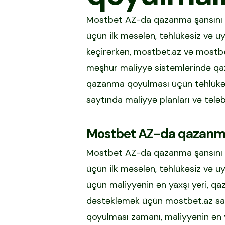
Mostbet AZ-da qazanma şansını a
üçün ilk məsələn, təhlükəsiz və 
keçirərkən, mostbet.az və mostbet
məşhur maliyyə sistemlərində qaz
qazanma qoyulması üçün təhlükəs
saytında maliyyə planları və tələ
Mostbet AZ-da qazanma 
Mostbet AZ-da qazanma şansını a
üçün ilk məsələn, təhlükəsiz və u
üçün maliyyənin ən yaxşı yeri, q
dəstəkləmək üçün mostbet.az sayt
qoyulması zamanı, maliyyənin ən y