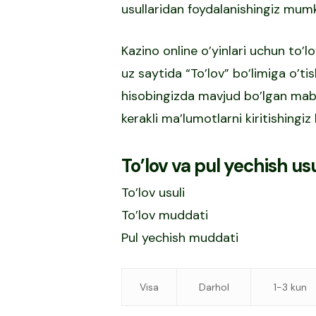
usullaridan foydalanishingiz mumk
Kazino online o’yinlari uchun to’l
uz saytida “To’lov” bo’limiga o’ti
hisobingizda mavjud bo’lgan mabla
kerakli ma’lumotlarni kiritishingiz 
To’lov va pul yechish usu
To’lov usuli
To’lov muddati
Pul yechish muddati
Visa
Darhol
1-3 kun