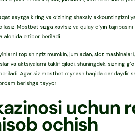
aqat saytga kiring va o‘zining shaxsiy akkountingizni ya
asiz. Mostbet sizga xavfsiz va qulay o‘yin tajribasini
 alohida e’tibor beriladi.
‘yinlarni topishingiz mumkin, jumladan, slot mashinalari,
r va aktsiyalarni taklif qiladi, shuningdek, sizning g‘oli
 beriladi. Agar siz mostbet o’ynash haqida qandaydir s
yordam berishga tayyor.
azinosi uchun r
hisob ochish