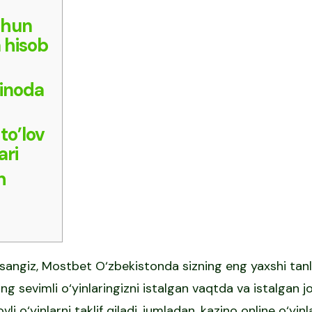
chun
a hisob
inoda
to’lov
ari
h
rsangiz, Mostbet O‘zbekistonda sizning eng yaxshi tan
ining sevimli o‘yinlaringizni istalgan vaqtda va istalgan
i o‘yinlarni taklif qiladi, jumladan, kazino online o‘yinl