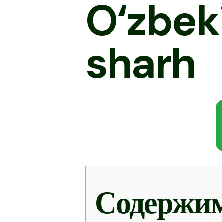
O‘zbek
sharh
Содержи