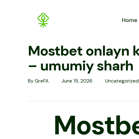
Skip
to
Home
main
content
Mostbet onlayn k
– umumiy sharh
By
GreFA
June 15, 2026
Uncategorized
Mostbe