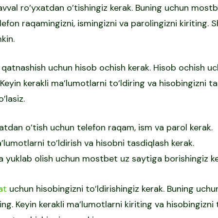
avval ro’yxatdan o’tishingiz kerak. Buning uchun mostb
lefon raqamingizni, ismingizni va parolingizni kiriting.
kin.
a qatnashish uchun hisob ochish kerak. Hisob ochish uc
Keyin kerakli ma’lumotlarni to’ldiring va hisobingizni t
lasiz.
tdan o’tish uchun telefon raqam, ism va parol kerak.
lumotlarni to’ldirish va hisobni tasdiqlash kerak.
a yuklab olish uchun mostbet uz saytiga borishingiz ke
at
uchun hisobingizni to’ldirishingiz kerak. Buning uchu
ng. Keyin kerakli ma’lumotlarni kiriting va hisobingizni 