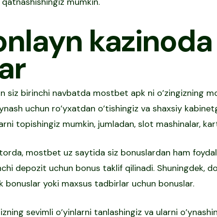
a qatnashishingiz mumkin.
nlayn kazinoda 
ar
 siz birinchi navbatda mostbet apk ni o’zingizning m
’ynash uchun ro’yxatdan o’tishingiz va shaxsiy kabinet
arni topishingiz mumkin, jumladan, slot mashinalar, kart
 qatorda, mostbet uz saytida siz bonuslardan ham foyda
nchi depozit uchun bonus taklif qilinadi. Shuningdek, 
k bonuslar yoki maxsus tadbirlar uchun bonuslar.
zning sevimli o’yinlarni tanlashingiz va ularni o’ynas