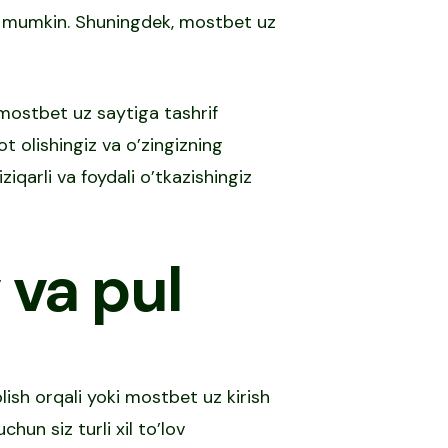
giz mumkin. Shuningdek, mostbet uz
mostbet uz saytiga tashrif
t olishingiz va o’zingizning
iqarli va foydali o’tkazishingiz
 va pul
ish orqali yoki mostbet uz kirish
hun siz turli xil to’lov